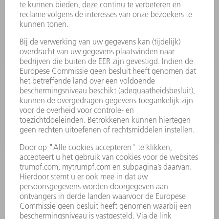
PRODUCTEN
MACHINES & SYSTEMEN
LASER
VERMOGENSELEKTRONICA
ELEKTROGEREEDSCHAP
SMART FACTORY
SOFTWARE
SERVICES
TOEPASSINGEN
SECTOREN
ONDERNEMING
CARRIÈRE
VACATURES
BEDRIJFSPROFIEL
RAAD VAN BESTUUR
JAARVERSLAG
BEDRIJFSPRINCIPES
COMPLIANCE
KLOKKENLUIDERSYSTEEM
BEVEILIGING
PERSBERICHTEN
TIJDSCHRIFTEN
DUURZAAMHEID