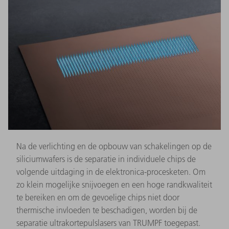
Na de verlichting en de opbouw van schakelingen op de
siliciumwafers is de separatie in individuele chips de
volgende uitdaging in de elektronica-procesketen. Om
zo klein mogelijke snijvoegen en een hoge randkwaliteit
te bereiken en om de gevoelige chips niet door
thermische invloeden te beschadigen, worden bij de
separatie ultrakortepulslasers van TRUMPF toegepast.