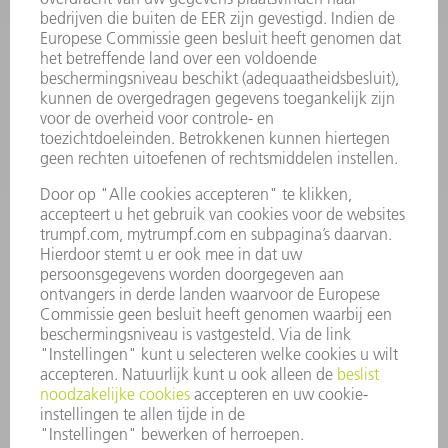
SOFTWARE
SERVICES
TOEPASSINGEN
SECTOREN
ONDERNEMING
CARRIÈRE
VACATURES
BEDRIJFSPROFIEL
RAAD VAN BESTUUR
JAARVERSLAG
BEDRIJFSPRINCIPES
COMPLIANCE
KLOKKENLUIDERSYSTEEM
BEVEILIGING
PERSBERICHTEN
TIJDSCHRIFTEN
DUURZAAMHEID
MILIEU EN KLIMAAT
SAMENLEVING EN ONDERNEMING
BEDRIJFSVOERING