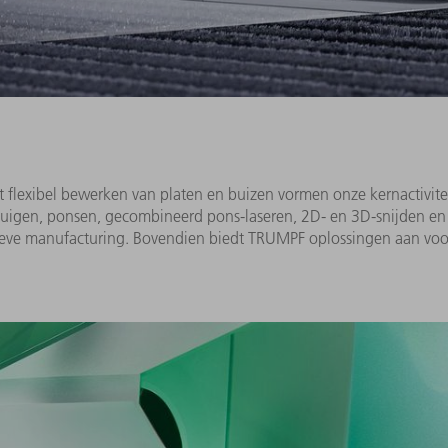
flexibel bewerken van platen en buizen vormen onze kernactivite
buigen, ponsen, gecombineerd pons-laseren, 2D- en 3D-snijden en 
ieve manufacturing. Bovendien biedt TRUMPF oplossingen aan voo