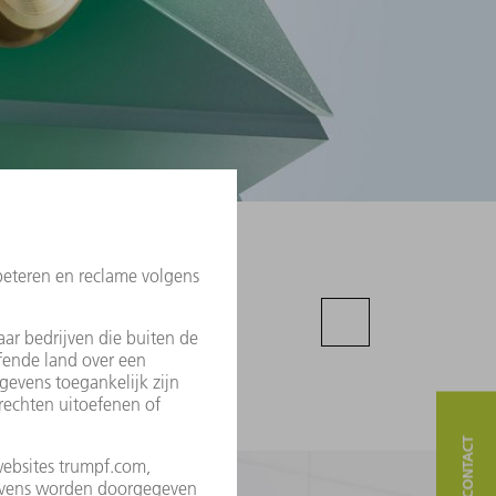
erapparaat voor
 markeren en
plossingen,