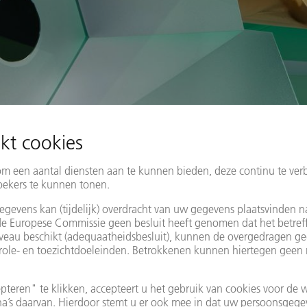
ovatie in industriële laserbewerking en bieden altijd het juiste las
ele gereedschap voor de industriële toepassingen snijden, lassen,
om makro, micro of nano , we geven u op maat gesneden systeemo