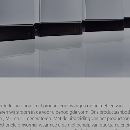
rde technologie: met productieoplossingen op het gebied van
everen wij stroom in de voor u benodigde vorm. Ons productaanbo
oom-, MF- en HF-generatoren. Met de uitbreiding van het productaa
directionele omvormer waarmee u de met behulp van duurzame ene