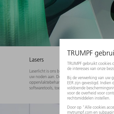
Lasers
Laserlicht is ons beroep: we staan garant voor inn
uw noden aan. De TRUMPF lasers zijn het univers
oppervlaktebehandeling. Ongeacht of het gaat 
softwaretools, toepassingsknowhow en advies.