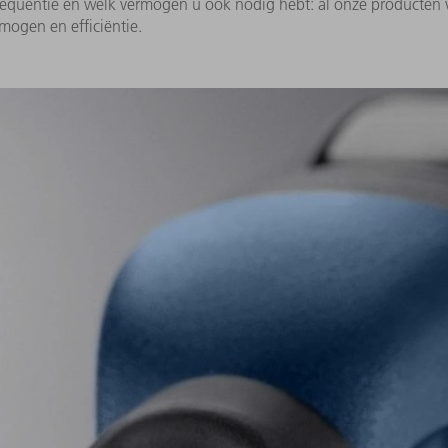
requentie en welk vermogen u ook nodig hebt: al onze producten 
ogen en efficiëntie.