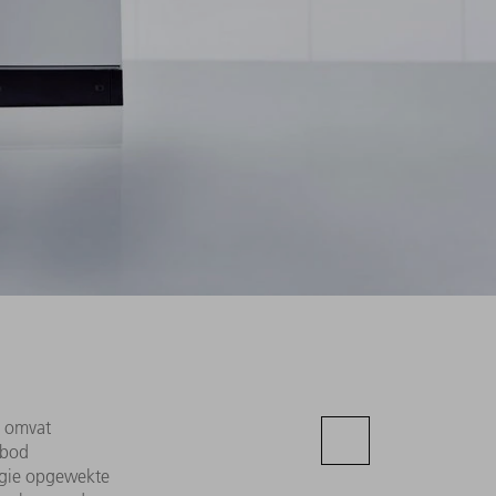
d omvat
nbod
rgie opgewekte