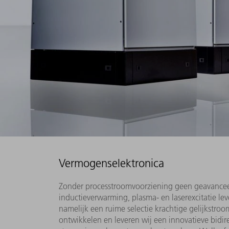
Vermogenselektronica
Zonder processtroomvoorziening geen geavancee
inductieverwarming, plasma- en laserexcitatie l
namelijk een ruime selectie krachtige gelijkstr
ontwikkelen en leveren wij een innovatieve bi