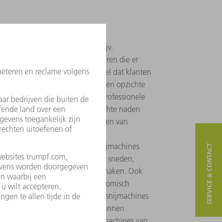
eubelframes van staalplaat, bijv.
ten in hoog tempo lasnaden creëren die er
raallassen heeft hier het voordeel dat klanten
veel nabewerkingstijd besparen ten opzichte
lassen. Ook producenten van professionele
lasinstallaties, omdat de zeer dichte naden
n. Het uiterst nauwkeurig snijden van
aten, buizen en profielen geeft
e vrijheid. Met de laser-buissnijmachines
SERVICE & CONTACT
 bijvoorbeeld precieze schuine sneden,
fficiënte constructies kunnen maken. Ook
ieder project individueel en economisch
 componenten met de laser-buissnijmachines
tukken of in serie geproduceerd kunnen
n winkelinrichting buigen de machines van