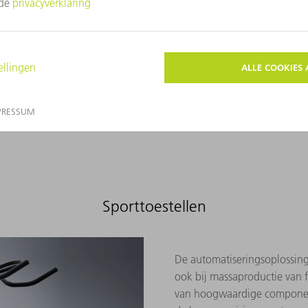
TRUMPF zichtplaten uiterst
Lasersnijden
Laserstraallassen
Ponsen
Buigen
Sporttoestellen
De automatiseringsoplossin
ook bij massaproductie van f
van hoogwaardige componente