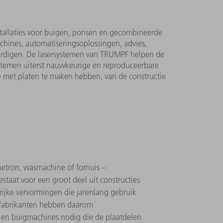
stallaties voor buigen, ponsen en gecombineerde
achines, automatiseringsoplossingen, advies,
vaardigen. De lasersystemen van TRUMPF helpen de
systemen uiterst nauwkeurige en reproduceerbare
ie met platen te maken hebben, van de constructie
etron, wasmachine of fornuis –
staat voor een groot deel uit constructies
rijke vervormingen die jarenlang gebruik
fabrikanten hebben daarom
 en buigmachines nodig die de plaatdelen