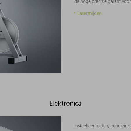
de hoge precisie garant voo
Lasersnijden
Elektronica
Insteekeenheden, behuizinge