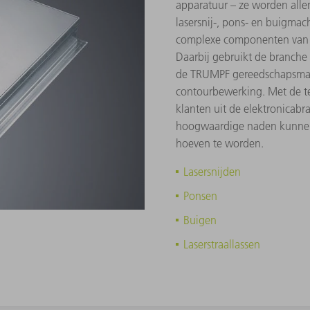
apparatuur – ze worden alle
lasersnij-, pons- en buigma
complexe componenten van d
Daarbij gebruikt de branche
de TRUMPF gereedschapsmac
contourbewerking. Met de te
klanten uit de elektronicabr
hoogwaardige naden kunnen 
hoeven te worden.
Lasersnijden
Ponsen
Buigen
Laserstraallassen