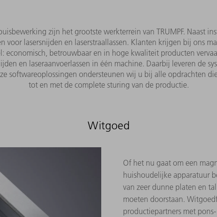
buisbewerking zijn het grootste werkterrein van TRUMPF. Naast in
 voor lasersnijden en laserstraallassen. Klanten krijgen bij ons m
oel: economisch, betrouwbaar en in hoge kwaliteit producten ver
snijden en laseraanvoerlassen in één machine. Daarbij leveren de 
nze softwareoplossingen ondersteunen wij u bij alle opdrachten d
tot en met de complete sturing van de productie.
Witgoed
Of het nu gaat om een magn
huishoudelijke apparatuur be
van zeer dunne platen en tal
moeten doorstaan. Witgoed
productiepartners met pons-