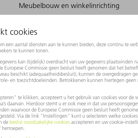
Meubelbouw en winkelinrichting
Fabrikanten van meubels en m
kastsystemen of tafels, moe
hoogwaardig uitzien. Laserst
zichzelf ook bij zichtnaden 
van conventioneel vlamboog
keukens profiteren van laser
latere kiemvorming tegengaa
willekeurige contouren in pl
meubelbouwers meer creatiev
van TRUMPF bereiken klanten
waarmee ze hoogwaardige, e
bij de winkelinrichting kan 
worden gerealiseerd, omdat
flexibel als afzonderlijke s
worden. In de meubelbouw e