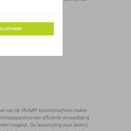
 behoedzaam en afdrukarm.
gen van de TRUMPF buissnijmachines maken
itnessapparatuur een efficiënte vervaardiging
n mogelijk. De lasersnijding staat dankzij