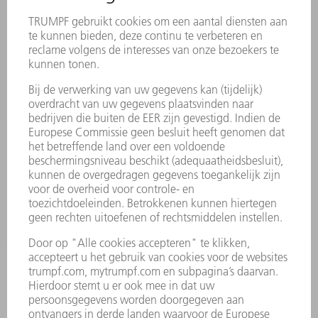
MYTRUMPF
VEILIGHEIDSGEGEVENSBLADEN
PRODUCTEN
MACHINES & SYSTEMEN
LASER
VERMOGENSELEKTRONICA
ELEKTROGEREEDSCHAP
SMART FACTORY
SOFTWARE
SERVICES
TOEPASSINGEN
SECTOREN
ONDERNEMING
CARRIÈRE
VACATURES
BEDRIJFSPROFIEL
RAAD VAN BESTUUR
JAARVERSLAG
BEDRIJFSPRINCIPES
COMPLIANCE
KLOKKENLUIDERSYSTEEM
BEVEILIGING
PERSBERICHTEN