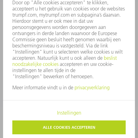
JAARVERSLAG
BEDRIJFSPRINCIPES
COMPLIANCE
KLOKKENLUIDERSYSTEEM
BEVEILIGING
PERSBERICHTEN
TIJDSCHRIFTEN
DUURZAAMHEID
MILIEU EN KLIMAAT
SAMENLEVING EN ONDERNEMING
BEDRIJFSVOERING
IMPRESSUM
GEGEVENSBESCHERMING
COPYRIGHT EN LOGO
ALGEMENE VOORWAARDEN
PRIVACY-INSTELLINGEN