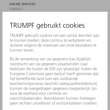
ONLINE SERVICES
CONTACT
LOCATIES
EVENEMENTEN EN DATA
AANMELDEN VOOR NIEUWSBRIEF
MYTRUMPF
VEILIGHEIDSGEGEVENSBLADEN
PRODUCTEN
MACHINES & SYSTEMEN
LASER
VERMOGENSELEKTRONICA
ELEKTROGEREEDSCHAP
SMART FACTORY
SOFTWARE
SERVICES
TOEPASSINGEN
SECTOREN
ONDERNEMING
CARRIÈRE
VACATURES
BEDRIJFSPROFIEL
RAAD VAN BESTUUR