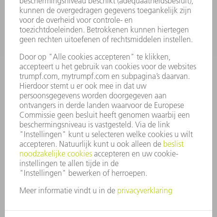
ONDERNEMING
CARRIÈRE
VACATURES
BEDRIJFSPROFIEL
RAAD VAN BESTUUR
JAARVERSLAG
BEDRIJFSPRINCIPES
COMPLIANCE
KLOKKENLUIDERSYSTEEM
BEVEILIGING
PERSBERICHTEN
TIJDSCHRIFTEN
DUURZAAMHEID
MILIEU EN KLIMAAT
SAMENLEVING EN ONDERNEMING
BEDRIJFSVOERING