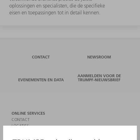
oplossingen en specialisten, die de specifieke
eisen en toepassingen tot in detail kennen.
CONTACT
NEWSROOM
AANMELDEN VOOR DE
EVENEMENTEN EN DATA
TRUMPF-NIEUWSBRIEF
ONLINE SERVICES
CONTACT
LOCATIES
EVENEMENTEN EN DATA
AANMELDEN VOOR NIEUWSBRIEF