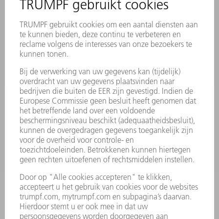
MYTRUMPF
VEILIGHEIDSGEGEVENSBLADEN
PRODUCTEN
MACHINES & SYSTEMEN
LASER
VERMOGENSELEKTRONICA
ELEKTROGEREEDSCHAP
SMART FACTORY
SOFTWARE
SERVICES
TOEPASSINGEN
SECTOREN
ONDERNEMING
CARRIÈRE
VACATURES
BEDRIJFSPROFIEL
RAAD VAN BESTUUR
JAARVERSLAG
BEDRIJFSPRINCIPES
COMPLIANCE
KLOKKENLUIDERSYSTEEM
BEVEILIGING