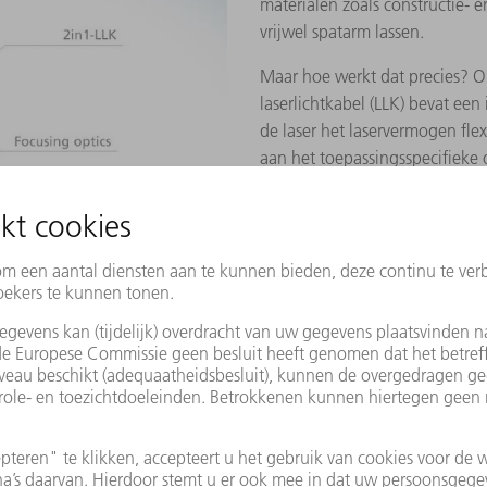
materialen zoals constructie- e
vrijwel spatarm lassen.
Maar hoe werkt dat precies? 
laserlichtkabel (LLK) bevat een
de laser het laservermogen flex
aan het toepassingsspecifieke
vermogensverdeling afhankelij
resultaat ingesteld worden.
Lassen met BrightLine Weld