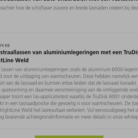
achter hoe de schijflaser zuivere en brede lasnaden creëert bij de
574 KB
rstraallassen van aluminiumlegeringen met een TruDis
htLine Weld
t lassen van aluminiumlegeringen zoals de aluminium 6000-legerin
ld voor de uitdaging van warmscheuren. Deze hebben namelijk een
eit van de lasnaad en kunnen ertoe leiden dat de lasnaad losraakt
s spatvorming en daarmee verontreiniging van de omliggende ond
aper toont een las-applicatietest waarbij de TruDisk 6001 onder
t in een lasnaadpositie die gevoelig is voor warmscheuren. De toe
BrightLine Weld het lasresultaat verbetert. Vul eenvoudigweg het 
ng boeiende achtergrondinformatie en meer details in onze white