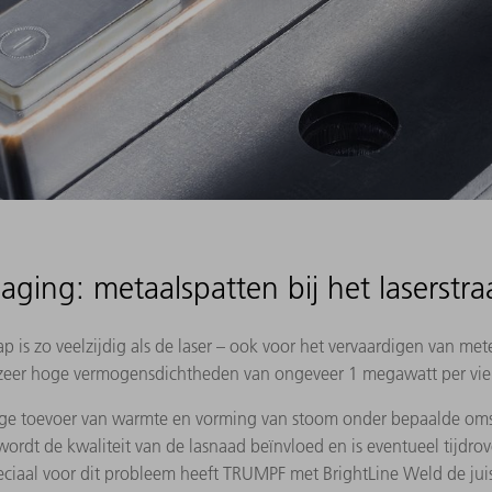
aging: metaalspatten bij het laserstra
p is zo veelzijdig als de laser – ook voor het vervaardigen van met
jn zeer hoge vermogensdichtheden van ongeveer 1 megawatt per vie
ge toevoer van warmte en vorming van stoom onder bepaalde oms
ordt de kwaliteit van de lasnaad beïnvloed en is eventueel tijd
ciaal voor dit probleem heeft TRUMPF met BrightLine Weld de jui