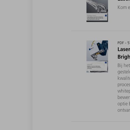
Kom er
PDF - 
Lase
Brig
Bij he
geste
kwalit
proce
whitep
bewerk
optie 
ontva