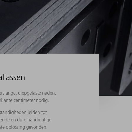
allassen
erslange, diepgelaste naden.
rkante centimeter nodig.
tandigheden leiden tot
rovende en dure handmatige
ste oplossing gevonden.