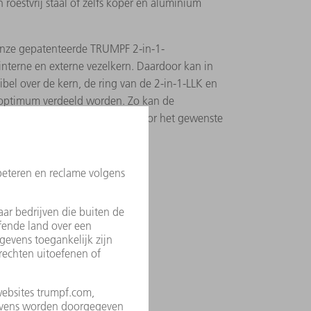
n roestvrij staal of zelfs koper en aluminium
Onze gepatenteerde TRUMPF 2-in-1-
 interne en externe vezelkern. Daardoor kan in
ibel over de kern, de ring van de 2-in-1-LLK en
 optimum verdeeld worden. Zo kan de
k van het materiaal optimaal voor het gewenste