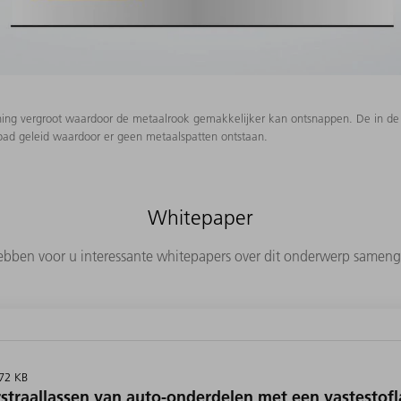
ing vergroot waardoor de metaalrook gemakkelijker kan ontsnappen. De in de 
tbad geleid waardoor er geen metaalspatten ontstaan.
Whitepaper
bben voor u interessante whitepapers over dit onderwerp sameng
772 KB
rstraallassen van auto-onderdelen met een vastestofl