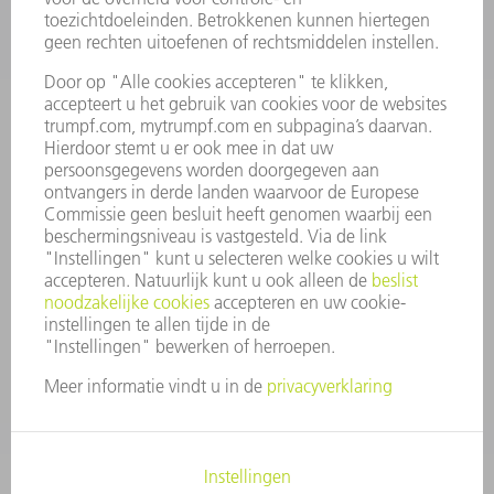
VACATURES
BEDRIJFSPROFIEL
RAAD VAN BESTUUR
JAARVERSLAG
BEDRIJFSPRINCIPES
COMPLIANCE
KLOKKENLUIDERSYSTEEM
BEVEILIGING
PERSBERICHTEN
TIJDSCHRIFTEN
DUURZAAMHEID
MILIEU EN KLIMAAT
SAMENLEVING EN ONDERNEMING
BEDRIJFSVOERING
IMPRESSUM
GEGEVENSBESCHERMING