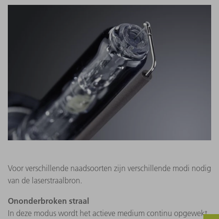
Voor verschillende naadsoorten zijn verschillende modi nodig
van de laserstraalbron.
Ononderbroken straal
In deze modus wordt het actieve medium continu opgewekt