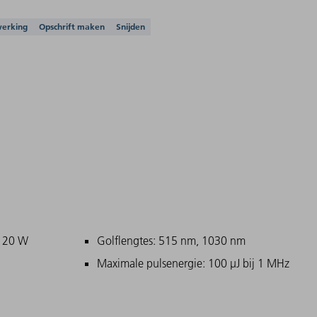
ssingen
erking
Opschrift maken
Snijden
- 20 W
Golflengtes: 515 nm, 1030 nm
Maximale pulsenergie: 100 µJ bij 1 MHz