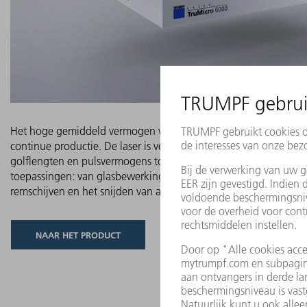
Het hoge gemiddeld vermogen van de TruMicro serie 6000 is ide
continue productie. De laser is verkrijgbaar in een groot aantal 
golflengten en pulsvermogens tot 2 mJ. De reeks dekt daarmee
toepassingen: van glasbewerking tot in het millimeterwerk, het
remschijven en het snijden van accufoliën tot de productie van 
NAAR HET PRODUCT