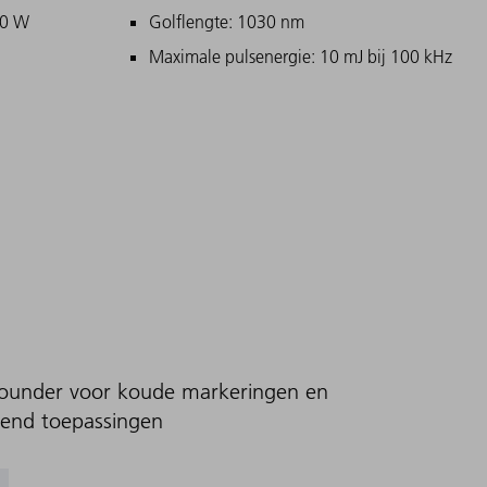
00 W
Golflengte: 1030 nm
Maximale pulsenergie: 10 mJ bij 100 kHz
lrounder voor koude markeringen en
-end toepassingen
ssingen