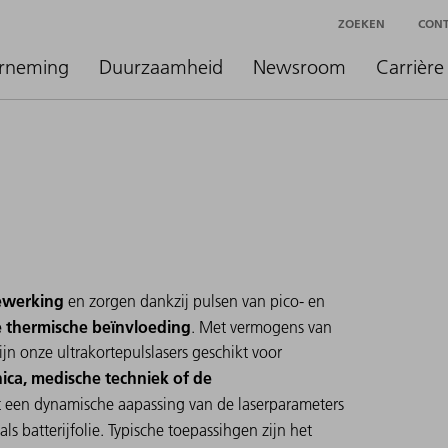
ZOEKEN
CON
rneming
Duurzaamheid
Newsroom
Carrière
ewerking
en zorgen dankzij pulsen van pico- en
 thermische beïnvloeding
. Met vermogens van
jn onze ultrakortepulslasers geschikt voor
nica, medische techniek of de
kt een dynamische aapassing van de laserparameters
ls batterijfolie. Typische toepassihgen zijn het