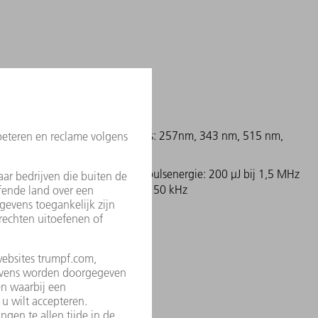
- 300 W
Golflengtes: 257nm, 343 nm, 515 nm,
1030 nm
, 3 ps
Maximale pulsenergie: 200 µJ bij 1,5 MHz
of 2 mJ bij150 kHz