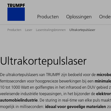
Producten
Oplossingen
Onde
Producten
Laser
Laserstralingsbronnen
Ultrakortepulslaser
Ultrakortepulslaser
microb
De ultrakortepulslasers van TRUMPF zijn bedoeld voor de
minimale
femtoseconden voor hoogprecieze bewerkingen bij een
10 tot 1000 Watt en golflengtes in het infrarood en DUV gebied zi
elektro
veeleisende industriële toepassingen, in het bijzonder de
automobielindustrie
. De sturing in real-time van elke puls maa
ideaal voor gevoelige materialen
mogelijk in milliseconden:
zoa