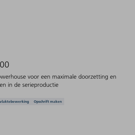
000
werhouse voor een maximale doorzetting en
n in de serieproductie
ssingen
vlaktebewerking
Opschrift maken