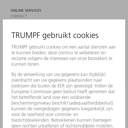
ONLINE SERVICES
CONTACT
LOCATIES
EVENEMENTEN EN DATA
AANMELDEN VOOR NIEUWSBRIEF
MYTRUMPF
VEILIGHEIDSGEGEVENSBLADEN
PRODUCTEN
MACHINES & SYSTEMEN
LASER
VERMOGENSELEKTRONICA
ELEKTROGEREEDSCHAP
SMART FACTORY
SOFTWARE
SERVICES
TOEPASSINGEN
SECTOREN
ONDERNEMING
CARRIÈRE
VACATURES
BEDRIJFSPROFIEL