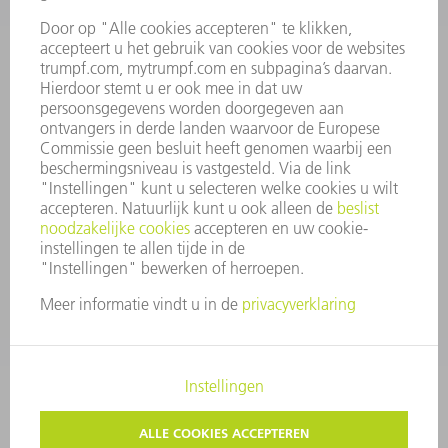
RAAD VAN BESTUUR
JAARVERSLAG
BEDRIJFSPRINCIPES
COMPLIANCE
KLOKKENLUIDERSYSTEEM
BEVEILIGING
PERSBERICHTEN
TIJDSCHRIFTEN
DUURZAAMHEID
MILIEU EN KLIMAAT
SAMENLEVING EN ONDERNEMING
BEDRIJFSVOERING
IMPRESSUM
GEGEVENSBESCHERMING
COPYRIGHT EN LOGO
ALGEMENE VOORWAARDEN
PRIVACY-INSTELLINGEN