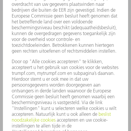
SMART FACTORY
SOFTWARE
SERVICES
TOEPASSINGEN
SECTOREN
ONDERNEMING
CARRIÈRE
VACATURES
BEDRIJFSPROFIEL
RAAD VAN BESTUUR
JAARVERSLAG
BEDRIJFSPRINCIPES
COMPLIANCE
KLOKKENLUIDERSYSTEEM
BEVEILIGING
PERSBERICHTEN
TIJDSCHRIFTEN
DUURZAAMHEID
MILIEU EN KLIMAAT
SAMENLEVING EN ONDERNEMING
BEDRIJFSVOERING