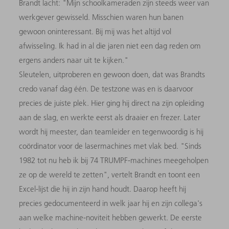
Brandt lacht: "Mijn schoolkameraden zijn steeds weer van
werkgever gewisseld. Misschien waren hun banen
gewoon oninteressant. Bij mij was het altijd vol
afwisseling. Ik had in al die jaren niet een dag reden om
ergens anders naar uit te kijken."
Sleutelen, uitproberen en gewoon doen, dat was Brandts
credo vanaf dag één. De testzone was en is daarvoor
precies de juiste plek. Hier ging hij direct na zijn opleiding
aan de slag, en werkte eerst als draaier en frezer. Later
wordt hij meester, dan teamleider en tegenwoordig is hij
coördinator voor de lasermachines met vlak bed. "Sinds
1982 tot nu heb ik bij 74 TRUMPF-machines meegeholpen
ze op de wereld te zetten", vertelt Brandt en toont een
Excel-lijst die hij in zijn hand houdt. Daarop heeft hij
precies gedocumenteerd in welk jaar hij en zijn collega's
aan welke machine-noviteit hebben gewerkt. De eerste