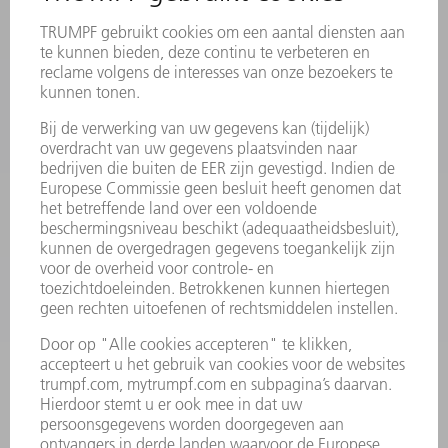
MYTRUMPF
VEILIGHEIDSGEGEVENSBLADEN
PRODUCTEN
MACHINES & SYSTEMEN
LASER
VERMOGENSELEKTRONICA
ELEKTROGEREEDSCHAP
SMART FACTORY
SOFTWARE
SERVICES
TOEPASSINGEN
SECTOREN
ONDERNEMING
CARRIÈRE
VACATURES
BEDRIJFSPROFIEL
RAAD VAN BESTUUR
JAARVERSLAG
BEDRIJFSPRINCIPES
COMPLIANCE
KLOKKENLUIDERSYSTEEM
BEVEILIGING
PERSBERICHTEN