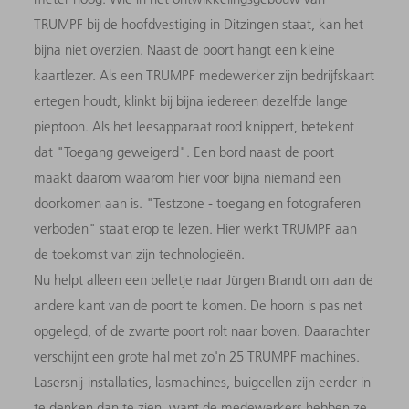
TRUMPF bij de hoofdvestiging in Ditzingen staat, kan het
bijna niet overzien. Naast de poort hangt een kleine
kaartlezer. Als een TRUMPF medewerker zijn bedrijfskaart
ertegen houdt, klinkt bij bijna iedereen dezelfde lange
pieptoon. Als het leesapparaat rood knippert, betekent
dat "Toegang geweigerd". Een bord naast de poort
maakt daarom waarom hier voor bijna niemand een
doorkomen aan is. "Testzone - toegang en fotograferen
verboden" staat erop te lezen. Hier werkt TRUMPF aan
de toekomst van zijn technologieën.
Nu helpt alleen een belletje naar Jürgen Brandt om aan de
andere kant van de poort te komen. De hoorn is pas net
opgelegd, of de zwarte poort rolt naar boven. Daarachter
verschijnt een grote hal met zo'n 25 TRUMPF machines.
Lasersnij-installaties, lasmachines, buigcellen zijn eerder in
te denken dan te zien, want de medewerkers hebben ze