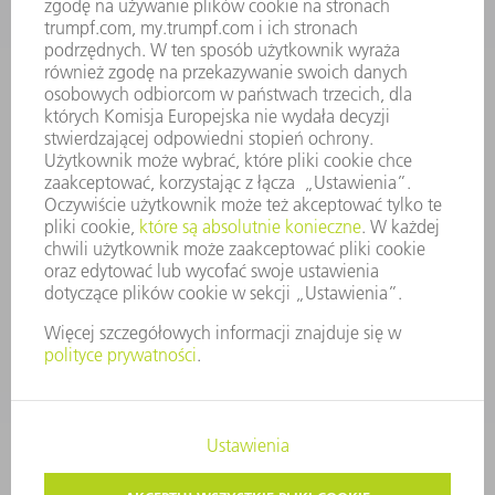
PROFIL FIRMY
ZARZĄD
SPRAWOZDANIE Z DZIAŁALNOŚCI
ZASADY BIZNESOWE
ZAPEWNIENIE ZGODNOŚCI DZIAŁALNOŚCI Z REGULACJAMI
SYSTEM ZGŁASZANIA NIEPRAWIDŁOWOŚCI
BEZPIECZEŃSTWO
INFORMACJE PRASOWE
MAGAZYNY
ZRÓWNOWAŻONY ROZWÓJ
ŚRODOWISKO I KLIMAT
SPOŁECZEŃSTWO
KIEROWANIE PRZEDSIĘBIORSTWEM
STOPKA
OCHRONA DANYCH
PRAWA AUTORSKIE I PRAWA DOTYCZĄCE ZNAKÓW TOWAROWYCH