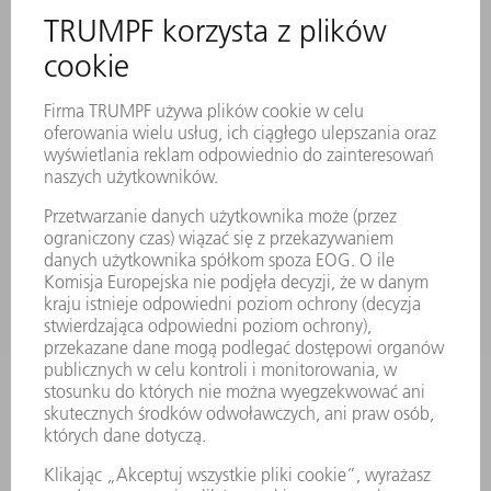
SERWIS ONLINE
KONTAKT
LOKALIZACJE
WYDARZENIA I TERMINY
SUBSKRYPCJA NEWSLETTERA
MYTRUMPF
KARTY BEZPIECZEŃSTWA
PRODUKTY
MASZYNY & SYSTEMY
LASER
ENERGOELEKTRONIKA
ELEKTRONARZĘDZIA
SMART FACTORY
OPROGRAMOWANIE
USŁUGI SERWISOWE
ZASTOSOWANIA
BRANŻE
FIRMA
KARIERA
OFERTY STANOWISK