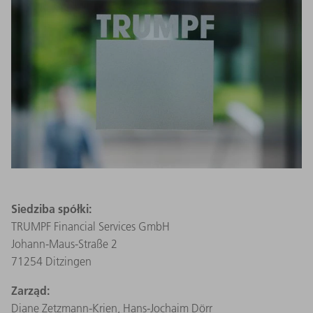
Siedziba spółki:
TRUMPF Financial Services GmbH
Johann-Maus-Straße 2
71254 Ditzingen
Zarząd:
Diane Zetzmann‑Krien, Hans-Jochaim Dörr