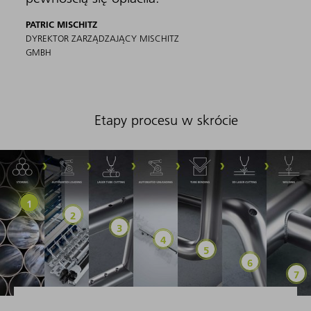
PATRIC MISCHITZ
DYREKTOR ZARZĄDZAJĄCY MISCHITZ
GMBH
Etapy procesu w skrócie
Magazynowanie
Automatyczny załadunek
Laserowe cięcie rur
Automatyczny rozładunek i
Gięcie rur
Cięcie las
S