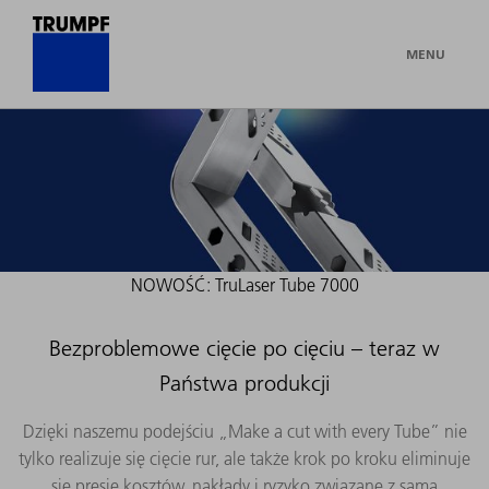
MENU
NOWOŚĆ: TruLaser Tube 7000
Bezproblemowe cięcie po cięciu – teraz w
Państwa produkcji
Dzięki naszemu podejściu „Make a cut with every Tube” nie
tylko realizuje się cięcie rur, ale także krok po kroku eliminuje
się presję kosztów, nakłady i ryzyko związane z samą