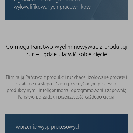
nieplanowane zatrzymania i spadki wydajności w
wykwalifikowanych pracowników
codziennej działalności.
To dobry moment by skorzystać z intuicyjnej obsługi,
systemów wspomagania i przemyślanej koncepcji
obsługi. Szkolenia i doradztwo w zakresie Smart
Factory pomogą osiągnąć stabilną i wydajną
produkcję nawet przy mniej doświadczonym
Co mogą Państwo wyeliminowywać z produkcji
personelu.
rur – i gdzie ułatwić sobie cięcie
Eliminują Państwo z produkcji rur chaos, izolowane procesy i
działanie na ślepo. Dzięki przemyślanym procesom
produkcyjnym i inteligentnemu oprogramowaniu zapewnią
Państwo porządek i przejrzystość każdego cięcia.
Tworzenie wysp procesowych