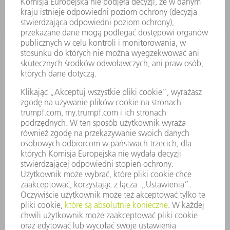
ELEKTRONARZĘDZIA
SMART FACTORY
OPROGRAMOWANIE
USŁUGI SERWISOWE
ZASTOSOWANIA
BRANŻE
FIRMA
KARIERA
OFERTY STANOWISK
PROFIL FIRMY
ZARZĄD
SPRAWOZDANIE Z DZIAŁALNOŚCI
ZASADY BIZNESOWE
ZAPEWNIENIE ZGODNOŚCI DZIAŁALNOŚCI Z REGULACJAMI
SYSTEM ZGŁASZANIA NIEPRAWIDŁOWOŚCI
BEZPIECZEŃSTWO
INFORMACJE PRASOWE
MAGAZYNY
ZRÓWNOWAŻONY ROZWÓJ
ŚRODOWISKO I KLIMAT
SPOŁECZEŃSTWO
KIEROWANIE PRZEDSIĘBIORSTWEM