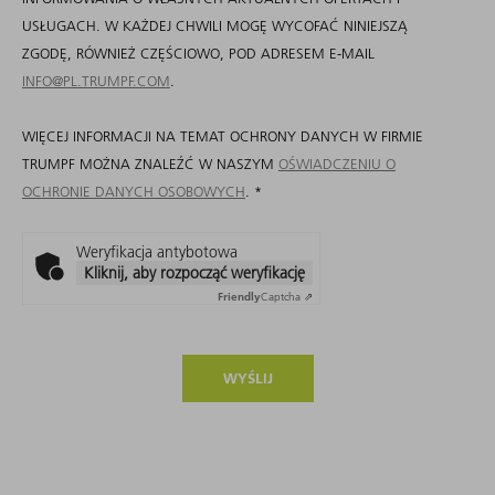
USŁUGACH. W KAŻDEJ CHWILI MOGĘ WYCOFAĆ NINIEJSZĄ
ZGODĘ, RÓWNIEŻ CZĘŚCIOWO, POD ADRESEM E-MAIL
INFO@PL.TRUMPF.COM
.
WIĘCEJ INFORMACJI NA TEMAT OCHRONY DANYCH W FIRMIE
TRUMPF MOŻNA ZNALEŹĆ W NASZYM
OŚWIADCZENIU O
OCHRONIE DANYCH OSOBOWYCH
.
*
Weryfikacja antybotowa
Kliknij, aby rozpocząć weryfikację
Friendly
Captcha ⇗
WYŚLIJ