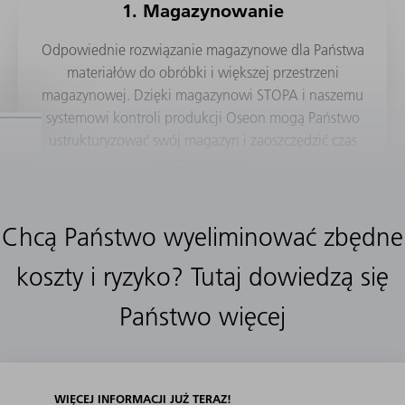
1. Magazynowanie
Odpowiednie rozwiązanie magazynowe dla Państwa
materiałów do obróbki i większej przestrzeni
magazynowej. Dzięki magazynowi STOPA i naszemu
systemowi kontroli produkcji Oseon mogą Państwo
ustrukturyzować swój magazyn i zaoszczędzić czas
wyszukiwania.
WIĘCEJ INFORMACJI
Chcą Państwo wyeliminować zbędne
koszty i ryzyko? Tutaj dowiedzą się
Państwo więcej
Czy chcą się Państwo dowiedzieć, w jaki sposób
laserowe cięcie rur dokonuje przełomu w obróbc
rur?
WIĘCEJ INFORMACJI JUŻ TERAZ!