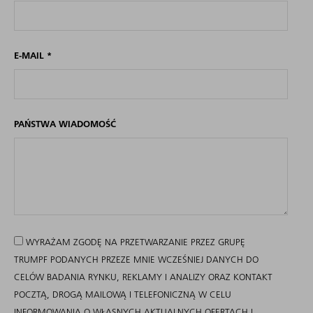
E-MAIL
*
PAŃSTWA WIADOMOŚĆ
WYRAŻAM ZGODĘ NA PRZETWARZANIE PRZEZ GRUPĘ
TRUMPF PODANYCH PRZEZE MNIE WCZEŚNIEJ DANYCH DO
CELÓW BADANIA RYNKU, REKLAMY I ANALIZY ORAZ KONTAKT
POCZTĄ, DROGĄ MAILOWĄ I TELEFONICZNĄ W CELU
INFORMOWANIA O WŁASNYCH AKTUALNYCH OFERTACH I