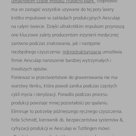
ultrakrótkim czasie impulsu TruMicro Mark.
Stopniowo
ma on zastąpić wszystkie używane do tej pory lasery
krótko impulsowe w zakładach produkcyjnych Aesculap
na całym świecie. Dzięki ultrakrótkim impulsom przynoszą
one kluczowe zalety producentom inżynierii medycznej
zarówno podczas znakowania, jak i następnie
niezbędnego czyszczenia:
mikrostrukturyzacja
umożliwia
firmie Aesculap nanoszenie bardziej wytrzymałych i
trwalszych opisów.
Ponieważ w przeciwieństwie do grawerowania nie ma
warstwy tlenku, która powoli zanika podczas częstych
cykli mycia i sterylizacji. Ponadto podczas procesu
produkcji powstaje mniej pozostałości po spalaniu.
Eliminuje to potrzebę późniejszego ręcznego czyszczenia.
Felix Schmidt, kierownik ds. bezpieczeństwa systemów &,
cyfryzacji produkcji w Aesculap w Tuttlingen mówi: