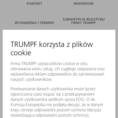
KONTAKT
NEWSROOM
SUBSKRYPCJA BIULETYNU
WYDARZENIA I TERMINY
FIRMY TRUMPF
SERWIS ONLINE
KONTAKT
LOKALIZACJE
WYDARZENIA I TERMINY
SUBSKRYPCJA NEWSLETTERA
MYTRUMPF
KARTY BEZPIECZEŃSTWA
PRODUKTY
MASZYNY & SYSTEMY
LASER
ENERGOELEKTRONIKA
ELEKTRONARZĘDZIA
SMART FACTORY