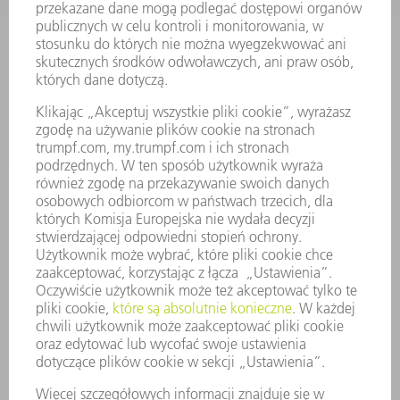
OPROGRAMOWANIE
USŁUGI SERWISOWE
ZASTOSOWANIA
BRANŻE
FIRMA
KARIERA
OFERTY STANOWISK
PROFIL FIRMY
ZARZĄD
SPRAWOZDANIE Z DZIAŁALNOŚCI
ZASADY BIZNESOWE
ZAPEWNIENIE ZGODNOŚCI DZIAŁALNOŚCI Z REGULACJAMI
SYSTEM ZGŁASZANIA NIEPRAWIDŁOWOŚCI
BEZPIECZEŃSTWO
INFORMACJE PRASOWE
MAGAZYNY
ZRÓWNOWAŻONY ROZWÓJ
ŚRODOWISKO I KLIMAT
SPOŁECZEŃSTWO
KIEROWANIE PRZEDSIĘBIORSTWEM