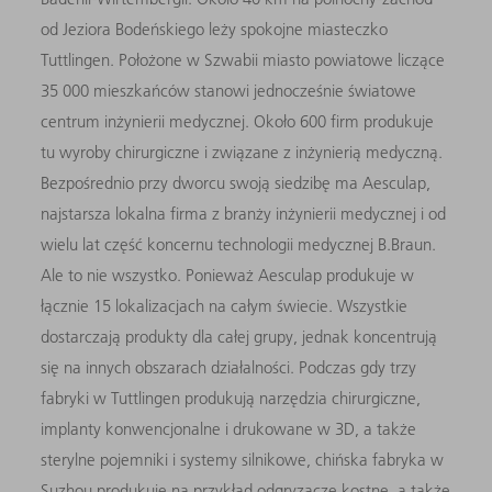
od Jeziora Bodeńskiego leży spokojne miasteczko
Tuttlingen. Położone w Szwabii miasto powiatowe liczące
35 000 mieszkańców stanowi jednocześnie światowe
centrum inżynierii medycznej. Około 600 firm produkuje
tu wyroby chirurgiczne i związane z inżynierią medyczną.
Bezpośrednio przy dworcu swoją siedzibę ma Aesculap,
najstarsza lokalna firma z branży inżynierii medycznej i od
wielu lat część koncernu technologii medycznej B.Braun.
Ale to nie wszystko. Ponieważ Aesculap produkuje w
łącznie 15 lokalizacjach na całym świecie. Wszystkie
dostarczają produkty dla całej grupy, jednak koncentrują
się na innych obszarach działalności. Podczas gdy trzy
fabryki w Tuttlingen produkują narzędzia chirurgiczne,
implanty konwencjonalne i drukowane w 3D, a także
sterylne pojemniki i systemy silnikowe, chińska fabryka w
Suzhou produkuje na przykład odgryzacze kostne, a także