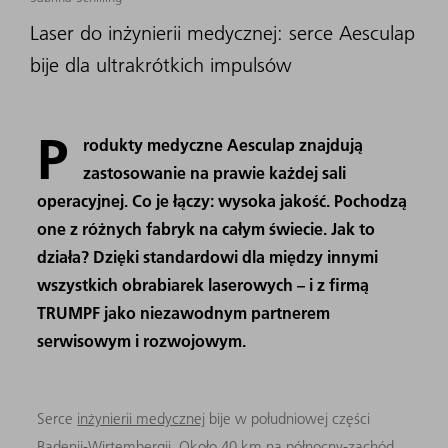
Laser do inżynierii medycznej: serce Aesculap
bije dla ultrakrótkich impulsów
P
rodukty medyczne Aesculap znajdują
zastosowanie na prawie każdej sali
operacyjnej. Co je łączy: wysoka jakość. Pochodzą
one z różnych fabryk na całym świecie. Jak to
działa? Dzięki standardowi dla między innymi
wszystkich obrabiarek laserowych – i z firmą
TRUMPF jako niezawodnym partnerem
serwisowym i rozwojowym.
Serce
inżynierii medycznej
bije w południowej części
Badenii-Wirtembergii. Około 40 km na północny-zachód