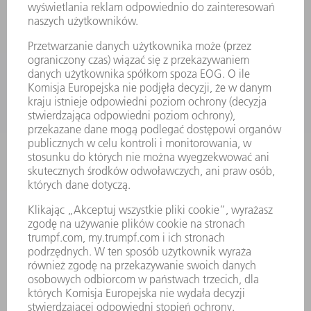
SUBSKRYPCJA NEWSLETTERA
MYTRUMPF
KARTY BEZPIECZEŃSTWA
PRODUKTY
MASZYNY & SYSTEMY
LASER
ENERGOELEKTRONIKA
ELEKTRONARZĘDZIA
SMART FACTORY
OPROGRAMOWANIE
USŁUGI SERWISOWE
ZASTOSOWANIA
BRANŻE
FIRMA
KARIERA
OFERTY STANOWISK
PROFIL FIRMY
ZARZĄD
SPRAWOZDANIE Z DZIAŁALNOŚCI
ZASADY BIZNESOWE
ZAPEWNIENIE ZGODNOŚCI DZIAŁALNOŚCI Z REGULACJAMI
SYSTEM ZGŁASZANIA NIEPRAWIDŁOWOŚCI
BEZPIECZEŃSTWO