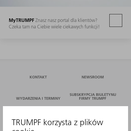
MyTRUMPF
Znasz nasz portal dla klientów?
Czeka tam na Ciebie wiele ciekawych funkcji!
KONTAKT
NEWSROOM
SUBSKRYPCJA BIULETYNU
WYDARZENIA I TERMINY
FIRMY TRUMPF
SERWIS ONLINE