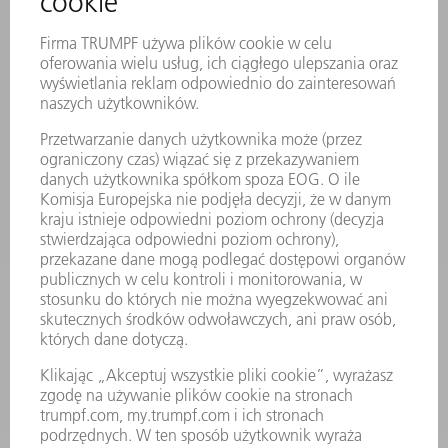
KONTAKT
LOKALIZACJE
WYDARZENIA I TERMINY
SUBSKRYPCJA NEWSLETTERA
MYTRUMPF
KARTY BEZPIECZEŃSTWA
PRODUKTY
MASZYNY & SYSTEMY
LASER
ENERGOELEKTRONIKA
ELEKTRONARZĘDZIA
SMART FACTORY
OPROGRAMOWANIE
USŁUGI SERWISOWE
ZASTOSOWANIA
BRANŻE
FIRMA
KARIERA
OFERTY STANOWISK
PROFIL FIRMY
ZARZĄD
SPRAWOZDANIE Z DZIAŁALNOŚCI