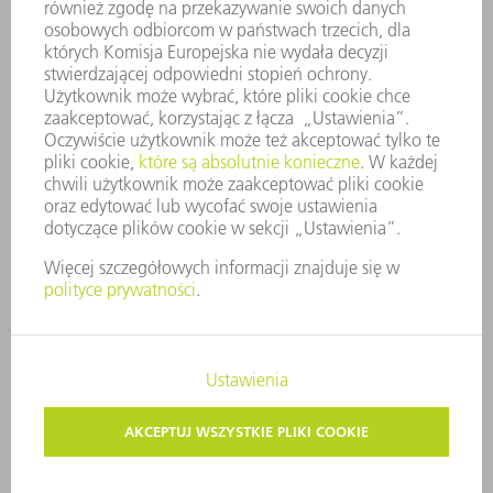
ZASADY BIZNESOWE
ZAPEWNIENIE ZGODNOŚCI DZIAŁALNOŚCI Z REGULACJAMI
SYSTEM ZGŁASZANIA NIEPRAWIDŁOWOŚCI
BEZPIECZEŃSTWO
INFORMACJE PRASOWE
MAGAZYNY
ZRÓWNOWAŻONY ROZWÓJ
ŚRODOWISKO I KLIMAT
SPOŁECZEŃSTWO
KIEROWANIE PRZEDSIĘBIORSTWEM
STOPKA
OCHRONA DANYCH
PRAWA AUTORSKIE I PRAWA DOTYCZĄCE ZNAKÓW TOWAROWYCH
USTAWIENIA PRYWATNOŚCI
© 2026 TRUMPF