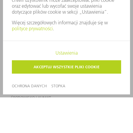
USŁUGI SERWISOWE
ZASTOSOWANIA
BRANŻE
FIRMA
KARIERA
OFERTY STANOWISK
PROFIL FIRMY
ZARZĄD
SPRAWOZDANIE Z DZIAŁALNOŚCI
ZASADY BIZNESOWE
ZAPEWNIENIE ZGODNOŚCI DZIAŁALNOŚCI Z REGULACJAMI
SYSTEM ZGŁASZANIA NIEPRAWIDŁOWOŚCI
BEZPIECZEŃSTWO
INFORMACJE PRASOWE
MAGAZYNY
ZRÓWNOWAŻONY ROZWÓJ
ŚRODOWISKO I KLIMAT
SPOŁECZEŃSTWO
KIEROWANIE PRZEDSIĘBIORSTWEM