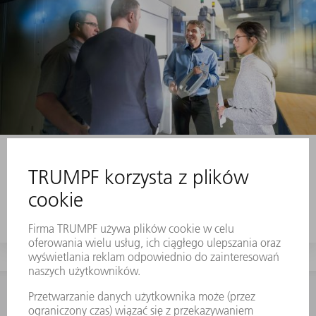
Szkolenia
Lepsze wykorzystanie potencjału
lasera, systemów laserowych, urządzeń i
oprogramowania. Prosimy o wybór z szerokiej
oferty szkoleń i kursów.
KONTAKT
NEWSROOM