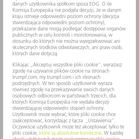
SUBSKRYPCJA BIULETYNU
WYDARZENIA I TERMINY
FIRMY TRUMPF
SERWIS ONLINE
KONTAKT
LOKALIZACJE
WYDARZENIA I TERMINY
SUBSKRYPCJA NEWSLETTERA
MYTRUMPF
KARTY BEZPIECZEŃSTWA
PRODUKTY
MASZYNY & SYSTEMY
LASER
ENERGOELEKTRONIKA
ELEKTRONARZĘDZIA
SMART FACTORY
OPROGRAMOWANIE