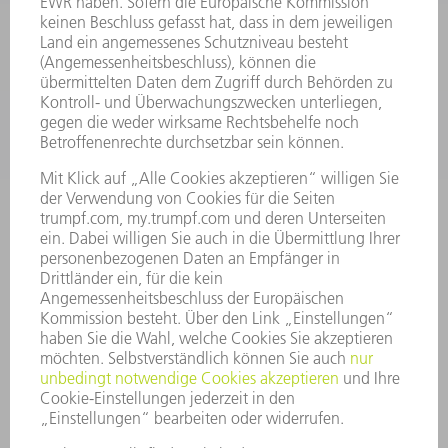
SERVICES
ANWENDUNGEN
BRANCHEN
UNTERNEHMEN
KARRIERE
STELLENANGEBOTE
UNTERNEHMENSPROFIL
VORSTAND
GESCHÄFTSBERICHT
UNTERNEHMENSGRUNDSÄTZE
COMPLIANCE
HINWEISGEBERSYSTEM
SECURITY
PRESSEMITTEILUNGEN
MAGAZINE
LIEFERANTEN
NACHHALTIGKEIT
UMWELT & KLIMA
SOZIALES & GESELLSCHAFT
UNTERNEHMENSFÜHRUNG