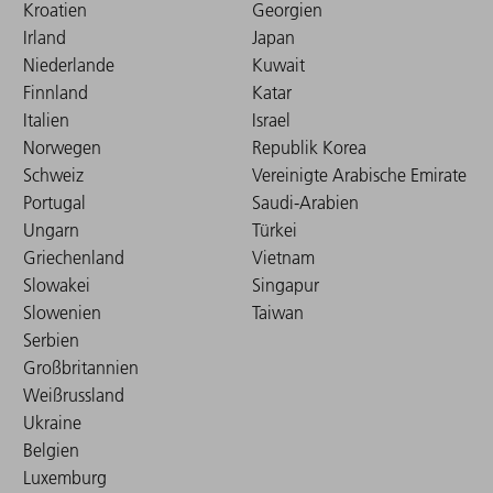
Kroatien
Georgien
Irland
Japan
Niederlande
Kuwait
Finnland
Katar
Italien
Israel
Norwegen
Republik Korea
Schweiz
Vereinigte Arabische Emirate
Portugal
Saudi-Arabien
Ungarn
Türkei
Griechenland
Vietnam
Slowakei
Singapur
Slowenien
Taiwan
Serbien
Großbritannien
Weißrussland
Ukraine
Belgien
Luxemburg