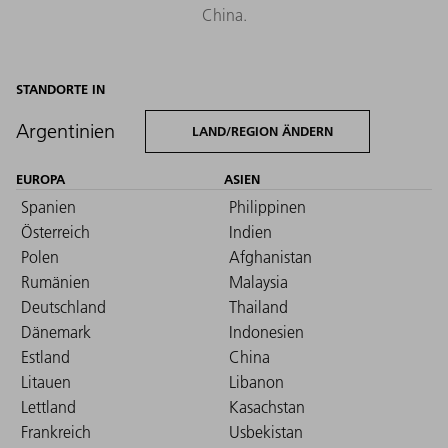
China.
STANDORTE IN
Argentinien
LAND/REGION ÄNDERN
EUROPA
ASIEN
Spanien
Philippinen
Österreich
Indien
Polen
Afghanistan
Rumänien
Malaysia
Deutschland
Thailand
Dänemark
Indonesien
Estland
China
Litauen
Libanon
Lettland
Kasachstan
Frankreich
Usbekistan