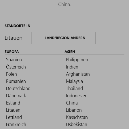
China.
STANDORTE IN
Litauen
LAND/REGION ÄNDERN
EUROPA
ASIEN
Spanien
Philippinen
Österreich
Indien
Polen
Afghanistan
Rumänien
Malaysia
Deutschland
Thailand
Dänemark
Indonesien
Estland
China
Litauen
Libanon
Lettland
Kasachstan
Frankreich
Usbekistan