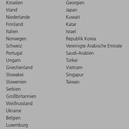
Kroatien
Georgien
Irland
Japan
Niederlande
Kuwait
Finnland
Katar
Italien
Israel
Norwegen
Republik Korea
Schweiz
Vereinigte Arabische Emirate
Portugal
Saudi-Arabien
Ungarn
Türkei
Griechenland
Vietnam
Slowakei
Singapur
Slowenien
Taiwan
Serbien
Großbritannien
Weißrussland
Ukraine
Belgien
Luxemburg