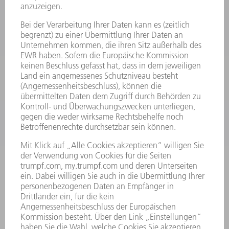
MASCHINEN & SYSTEME
LASER
LEISTUNGSELEKTRONIK
ELEKTROWERKZEUGE
SMART FACTORY
SOFTWARE
SERVICES
ANWENDUNGEN
BRANCHEN
UNTERNEHMEN
KARRIERE
STELLENANGEBOTE
UNTERNEHMENSPROFIL
VORSTAND
GESCHÄFTSBERICHT
UNTERNEHMENSGRUNDSÄTZE
COMPLIANCE
HINWEISGEBERSYSTEM
SECURITY
PRESSEMITTEILUNGEN
MAGAZINE
LIEFERANTEN
NACHHALTIGKEIT