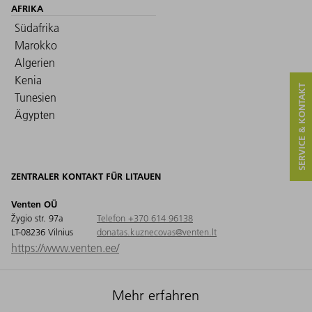
AFRIKA
Südafrika
Marokko
Algerien
Kenia
SERVICE & KONTAKT
Tunesien
Ägypten
ZENTRALER KONTAKT FÜR LITAUEN
Venten OÜ
Žygio str. 97a
Telefon +370 614 96138
LT-08236 Vilnius
donatas.kuznecovas@venten.lt
https://www.venten.ee/
Mehr erfahren