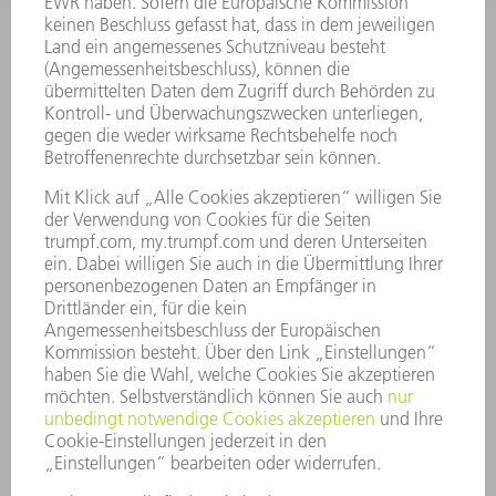
SERVICES
ANWENDUNGEN
BRANCHEN
UNTERNEHMEN
KARRIERE
STELLENANGEBOTE
UNTERNEHMENSPROFIL
VORSTAND
GESCHÄFTSBERICHT
UNTERNEHMENSGRUNDSÄTZE
COMPLIANCE
HINWEISGEBERSYSTEM
SECURITY
PRESSEMITTEILUNGEN
MAGAZINE
LIEFERANTEN
NACHHALTIGKEIT
UMWELT & KLIMA
SOZIALES & GESELLSCHAFT
UNTERNEHMENSFÜHRUNG