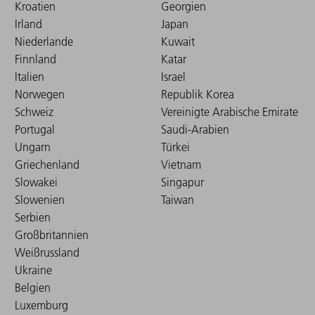
Kroatien
Georgien
Irland
Japan
Niederlande
Kuwait
Finnland
Katar
Italien
Israel
Norwegen
Republik Korea
Schweiz
Vereinigte Arabische Emirate
Portugal
Saudi-Arabien
Ungarn
Türkei
Griechenland
Vietnam
Slowakei
Singapur
Slowenien
Taiwan
Serbien
Großbritannien
Weißrussland
Ukraine
Belgien
Luxemburg