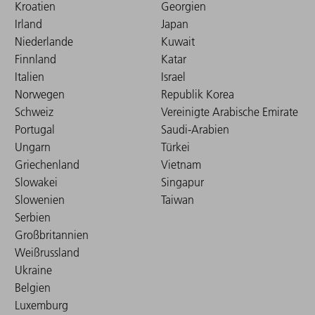
Kroatien
Georgien
Irland
Japan
Niederlande
Kuwait
Finnland
Katar
Italien
Israel
Norwegen
Republik Korea
Schweiz
Vereinigte Arabische Emirate
Portugal
Saudi-Arabien
Ungarn
Türkei
Griechenland
Vietnam
Slowakei
Singapur
Slowenien
Taiwan
Serbien
Großbritannien
Weißrussland
Ukraine
Belgien
Luxemburg