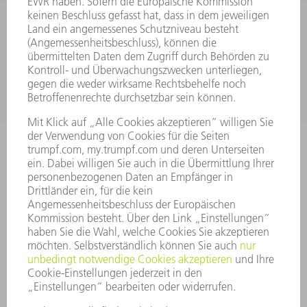
SERVICES
ANWENDUNGEN
BRANCHEN
UNTERNEHMEN
KARRIERE
STELLENANGEBOTE
UNTERNEHMENSPROFIL
VORSTAND
GESCHÄFTSBERICHT
UNTERNEHMENSGRUNDSÄTZE
COMPLIANCE
HINWEISGEBERSYSTEM
SECURITY
PRESSEMITTEILUNGEN
MAGAZINE
LIEFERANTEN
NACHHALTIGKEIT
UMWELT & KLIMA
SOZIALES & GESELLSCHAFT
UNTERNEHMENSFÜHRUNG