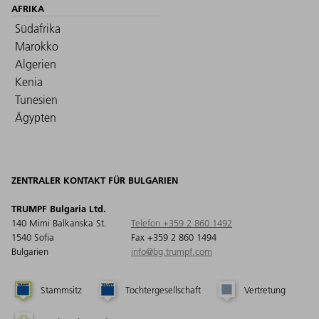
AFRIKA
Südafrika
Marokko
Algerien
Kenia
Tunesien
Ägypten
ZENTRALER KONTAKT FÜR BULGARIEN
TRUMPF Bulgaria Ltd.
140 Mimi Balkanska St.
Telefon +359 2 860 1492
1540 Sofia
Fax +359 2 860 1494
Bulgarien
info@bg.trumpf.com
Stammsitz
Tochtergesellschaft
Vertretung