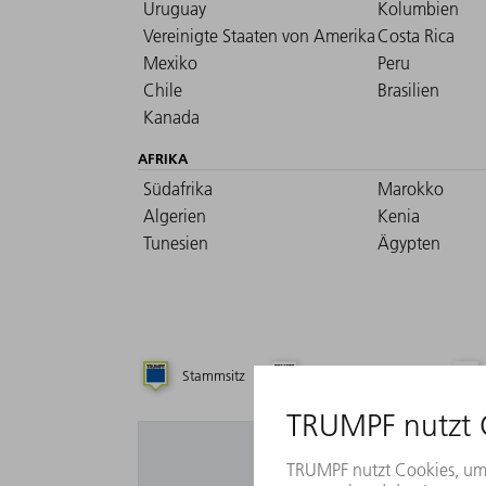
Uruguay
Kolumbien
Vereinigte Staaten von Amerika
Costa Rica
Mexiko
Peru
Chile
Brasilien
Kanada
AFRIKA
Südafrika
Marokko
Algerien
Kenia
Tunesien
Ägypten
Stammsitz
Tochtergesellschaft