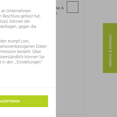
INDUSTRIELLE SUARL (B.I.N.I.)
Appartement 206 Résidence Byzance Bloc A
- Rue Lac Windermer, Les Berges du Lac
1053 Tunis
SERVICE & KONTAKT