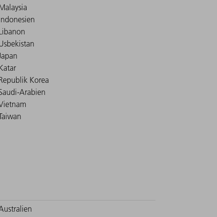
Malaysia
Indonesien
Libanon
Usbekistan
Japan
Katar
Republik Korea
Saudi-Arabien
Vietnam
Taiwan
Australien