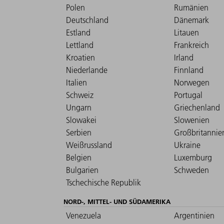
Polen
Rumänien
Deutschland
Dänemark
Estland
Litauen
Lettland
Frankreich
Kroatien
Irland
Niederlande
Finnland
Italien
Norwegen
Schweiz
Portugal
Ungarn
Griechenland
Slowakei
Slowenien
Serbien
Großbritannie
Weißrussland
Ukraine
Belgien
Luxemburg
Bulgarien
Schweden
Tschechische Republik
NORD-, MITTEL- UND SÜDAMERIKA
Venezuela
Argentinien