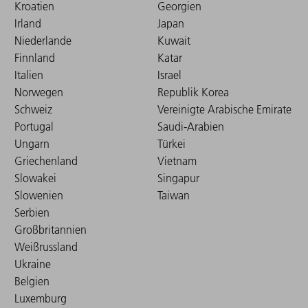
Kroatien
Georgien
Irland
Japan
Niederlande
Kuwait
Finnland
Katar
Italien
Israel
Norwegen
Republik Korea
Schweiz
Vereinigte Arabische Emirate
Portugal
Saudi-Arabien
Ungarn
Türkei
Griechenland
Vietnam
Slowakei
Singapur
Slowenien
Taiwan
Serbien
Großbritannien
Weißrussland
Ukraine
Belgien
Luxemburg