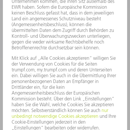
SOFTWARE
SERVICES
ANWENDUNGEN
BRANCHEN
UNTERNEHMEN
KARRIERE
STELLENANGEBOTE
UNTERNEHMENSPROFIL
VORSTAND
GESCHÄFTSBERICHT
UNTERNEHMENSGRUNDSÄTZE
COMPLIANCE
HINWEISGEBERSYSTEM
SECURITY
PRESSEMITTEILUNGEN
MAGAZINE
LIEFERANTEN
NACHHALTIGKEIT
UMWELT & KLIMA
SOZIALES & GESELLSCHAFT
UNTERNEHMENSFÜHRUNG