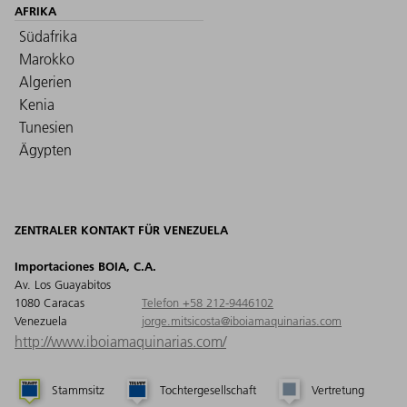
AFRIKA
Südafrika
Marokko
Algerien
Kenia
Tunesien
Ägypten
ZENTRALER KONTAKT FÜR VENEZUELA
Importaciones BOIA, C.A.
Av. Los Guayabitos
1080 Caracas
Telefon +58 212-9446102
Venezuela
jorge.mitsicosta@iboiamaquinarias.com
http://www.iboiamaquinarias.com/
Stammsitz
Tochtergesellschaft
Vertretung