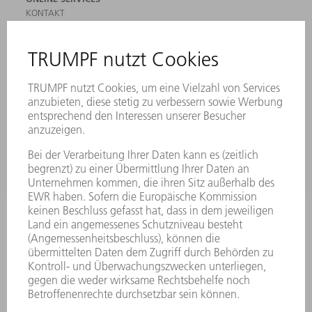
KONTAKT
ANREGUNGEN, LOB UND KRITIK
STANDORTE
VERANSTALTUNGEN UND TERMINE
NEWSLETTER-ANMELDUNG
MYTRUMPF
SICHERHEITSDATENBLÄTTER
PRODUKTE
MASCHINEN & SYSTEME
LASER
LEISTUNGSELEKTRONIK
ELEKTROWERKZEUGE
SMART FACTORY
SOFTWARE
SERVICES
ANWENDUNGEN
BRANCHEN
UNTERNEHMEN
KARRIERE
STELLENANGEBOTE
UNTERNEHMENSPROFIL
VORSTAND