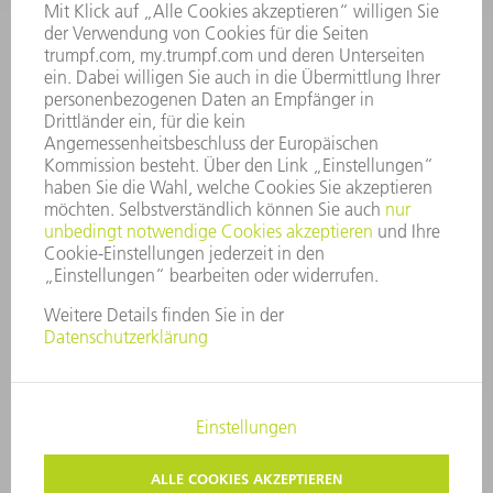
GESCHÄFTSBERICHT
UNTERNEHMENSGRUNDSÄTZE
COMPLIANCE
HINWEISGEBERSYSTEM
SECURITY
PRESSEMITTEILUNGEN
MAGAZINE
LIEFERANTEN
NACHHALTIGKEIT
UMWELT & KLIMA
SOZIALES & GESELLSCHAFT
UNTERNEHMENSFÜHRUNG
IMPRESSUM
DATENSCHUTZ
COPYRIGHT UND MARKENZEICHEN
AGB
PRIVATSPHÄRE-EINSTELLUNGEN