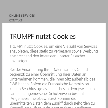
ONLINE SERVICES
KONTAKT
ANREGUNGEN, LOB UND KRITIK
STANDORTE
VERANSTALTUNGEN UND TERMINE
NEWSLETTER-ANMELDUNG
MYTRUMPF
SICHERHEITSDATENBLÄTTER
PRODUKTE
MASCHINEN & SYSTEME
LASER
LEISTUNGSELEKTRONIK
ELEKTROWERKZEUGE
SMART FACTORY
SOFTWARE
SERVICES
ANWENDUNGEN
BRANCHEN
UNTERNEHMEN
KARRIERE