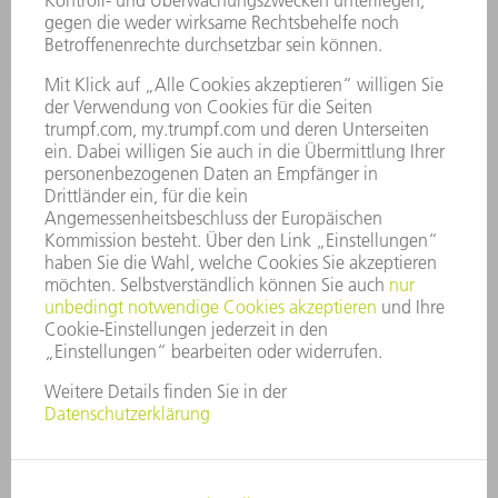
STELLENANGEBOTE
UNTERNEHMENSPROFIL
VORSTAND
GESCHÄFTSBERICHT
UNTERNEHMENSGRUNDSÄTZE
COMPLIANCE
HINWEISGEBERSYSTEM
SECURITY
PRESSEMITTEILUNGEN
MAGAZINE
LIEFERANTEN
NACHHALTIGKEIT
UMWELT & KLIMA
SOZIALES & GESELLSCHAFT
UNTERNEHMENSFÜHRUNG