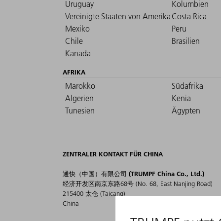
Uruguay
Kolumbien
Vereinigte Staaten von Amerika
Costa Rica
Mexiko
Peru
Chile
Brasilien
Kanada
AFRIKA
Marokko
Südafrika
Algerien
Kenia
Tunesien
Ägypten
ZENTRALER KONTAKT FÜR CHINA
通快（中国）有限公司 (TRUMPF China Co., Ltd.)
经济开发区南京东路68号 (No. 68, East Nanjing Road)
215400 太仓 (Taicang)
China