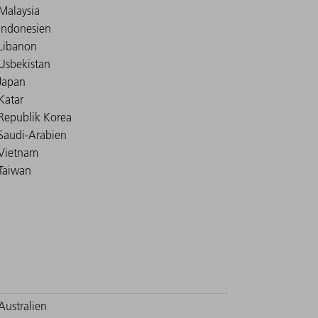
Malaysia
Indonesien
Libanon
Usbekistan
Japan
Katar
Republik Korea
Saudi-Arabien
Vietnam
Taiwan
Australien