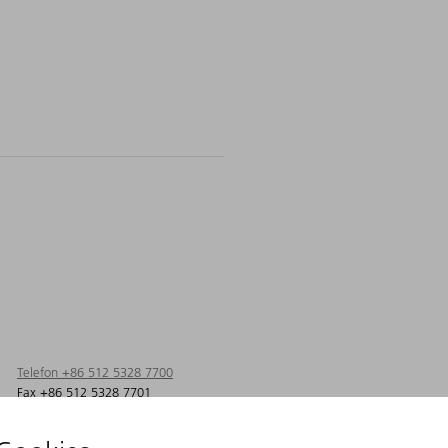
Telefon +86 512 5328 7700
Fax +86 512 5328 7701
info@cn.trumpf.com