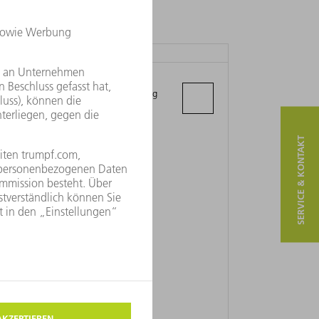
TRUMPF CHINA (HONG KONG) LTD.
23/F, Tower A, Southmark, 11 Yip Hing
Street, Wong Chuk Hang
- Hong Kong
SERVICE & KONTAKT