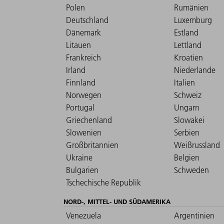
Polen
Rumänien
Deutschland
Luxemburg
Dänemark
Estland
Litauen
Lettland
Frankreich
Kroatien
Irland
Niederlande
Finnland
Italien
Norwegen
Schweiz
Portugal
Ungarn
Griechenland
Slowakei
Slowenien
Serbien
Großbritannien
Weißrussland
Ukraine
Belgien
Bulgarien
Schweden
Tschechische Republik
NORD-, MITTEL- UND SÜDAMERIKA
Venezuela
Argentinien