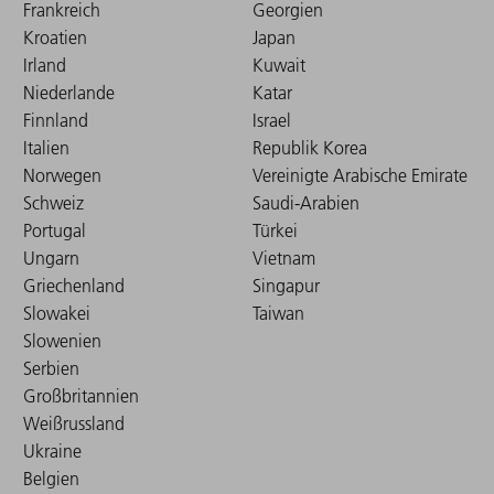
Frankreich
Georgien
Kroatien
Japan
Irland
Kuwait
Niederlande
Katar
Finnland
Israel
Italien
Republik Korea
Norwegen
Vereinigte Arabische Emirate
Schweiz
Saudi-Arabien
Portugal
Türkei
Ungarn
Vietnam
Griechenland
Singapur
Slowakei
Taiwan
Slowenien
Serbien
Großbritannien
Weißrussland
Ukraine
Belgien