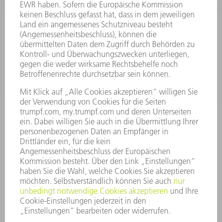
SMART FACTORY
SOFTWARE
SERVICES
ANWENDUNGEN
BRANCHEN
UNTERNEHMEN
KARRIERE
STELLENANGEBOTE
UNTERNEHMENSPROFIL
VORSTAND
GESCHÄFTSBERICHT
UNTERNEHMENSGRUNDSÄTZE
COMPLIANCE
HINWEISGEBERSYSTEM
SECURITY
PRESSEMITTEILUNGEN
MAGAZINE
LIEFERANTEN
NACHHALTIGKEIT
UMWELT & KLIMA
SOZIALES & GESELLSCHAFT
UNTERNEHMENSFÜHRUNG