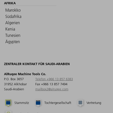
AFRIKA
Marokko
Südafrika
Algerien
Kenia
Tunesien
Ägypten
ZENTRALER KONTAKT FÜR SAUDI-ARABIEN
AlRuqee Machine Tools Co.
P.O. Box 3657
Telefon +966 13 857 6383
31952 Alkhobar
Fax +966 13 857 7494
Saudi-Arabien
mailbox2@alruqee.com
Stammsitz
Tochtergesellschaft
Vertretung