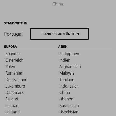
China.
STANDORTE IN
Portugal
LAND/REGION ÄNDERN
EUROPA
ASIEN
Spanien
Philippinen
Österreich
Indien
Polen
Afghanistan
Rumänien
Malaysia
Deutschland
Thailand
Luxemburg
Indonesien
Dänemark
China
Estland
Libanon
Litauen
Kasachstan
Lettland
Usbekistan