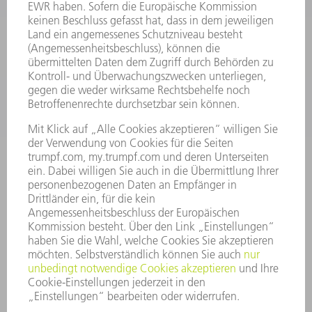
SMART FACTORY
SOFTWARE
SERVICES
ANWENDUNGEN
BRANCHEN
UNTERNEHMEN
KARRIERE
STELLENANGEBOTE
UNTERNEHMENSPROFIL
VORSTAND
GESCHÄFTSBERICHT
UNTERNEHMENSGRUNDSÄTZE
COMPLIANCE
HINWEISGEBERSYSTEM
SECURITY
PRESSEMITTEILUNGEN
MAGAZINE
LIEFERANTEN
NACHHALTIGKEIT
UMWELT & KLIMA
SOZIALES & GESELLSCHAFT
UNTERNEHMENSFÜHRUNG