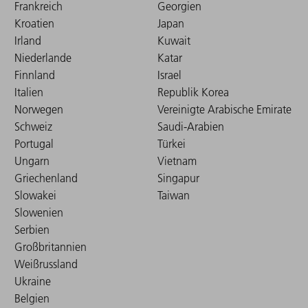
Frankreich
Georgien
Kroatien
Japan
Irland
Kuwait
Niederlande
Katar
Finnland
Israel
Italien
Republik Korea
Norwegen
Vereinigte Arabische Emirate
Schweiz
Saudi-Arabien
Portugal
Türkei
Ungarn
Vietnam
Griechenland
Singapur
Slowakei
Taiwan
Slowenien
Serbien
Großbritannien
Weißrussland
Ukraine
Belgien