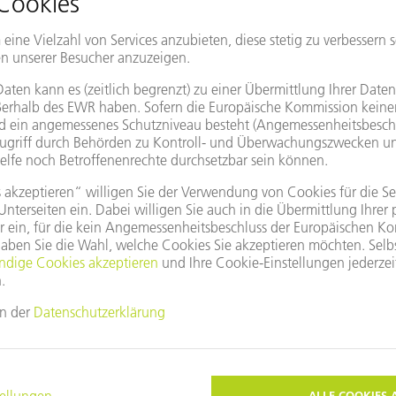
Vertretung
Land/Region ändern
Google Maps nutzen?
, da Sie unseren Cookies nicht zugestimmt haben.
e
Privatsphäre-Einstellungen
an.