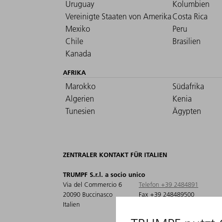
Uruguay
Kolumbien
Vereinigte Staaten von Amerika
Costa Rica
Mexiko
Peru
Chile
Brasilien
Kanada
AFRIKA
Marokko
Südafrika
Algerien
Kenia
Tunesien
Ägypten
ZENTRALER KONTAKT FÜR ITALIEN
TRUMPF S.r.l. a socio unico
Via del Commercio 6
Telefon +39 2484891
20090 Buccinasco
Fax +39 248489500
Italien
info@it.trumpf.com