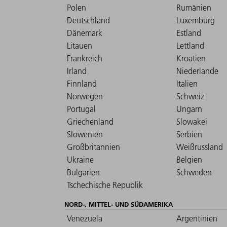
Polen
Rumänien
Deutschland
Luxemburg
Dänemark
Estland
Litauen
Lettland
Frankreich
Kroatien
Irland
Niederlande
Finnland
Italien
Norwegen
Schweiz
Portugal
Ungarn
Griechenland
Slowakei
Slowenien
Serbien
Großbritannien
Weißrussland
Ukraine
Belgien
Bulgarien
Schweden
Tschechische Republik
NORD-, MITTEL- UND SÜDAMERIKA
Venezuela
Argentinien