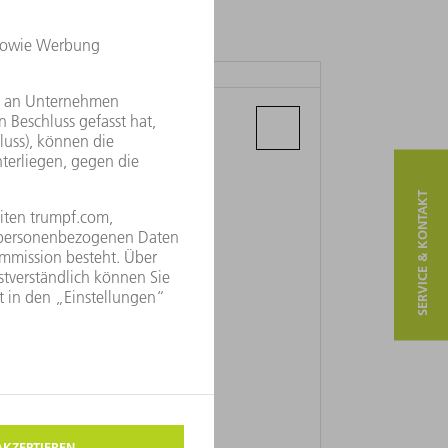
TRUMPF S.R.L. A SOCIO UNICO
Via del Commercio 6
20090 Buccinasco (MI)
SERVICE & KONTAKT