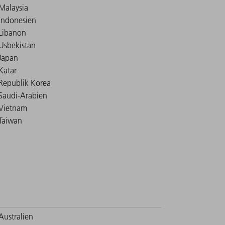
Malaysia
Indonesien
Libanon
Usbekistan
Japan
Katar
Republik Korea
Saudi-Arabien
Vietnam
Taiwan
Australien