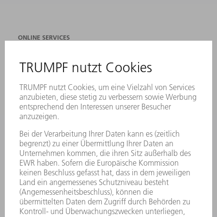
ONLINE SERVICES
KONTAKT
ANREGUNGEN, LOB UND KRITIK
STANDORTE
VERANSTALTUNGEN UND TERMINE
NEWSLETTER-ANMELDUNG
MYTRUMPF
SICHERHEITSDATENBLÄTTER
PRODUKTE
MASCHINEN & SYSTEME
LASER
LEISTUNGSELEKTRONIK
ELEKTROWERKZEUGE
SMART FACTORY
SOFTWARE
SERVICES
ANWENDUNGEN
BRANCHEN
UNTERNEHMEN