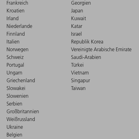
Frankreich
Georgien
Kroatien
Japan
Irland
Kuwait
Niederlande
Katar
Finnland
Israel
Italien
Republik Korea
Norwegen
Vereinigte Arabische Emirate
Schweiz
Saudi-Arabien
Portugal
Türkei
Ungarn
Vietnam
Griechenland
Singapur
Slowakei
Taiwan
Slowenien
Serbien
Großbritannien
Weißrussland
Ukraine
Belgien