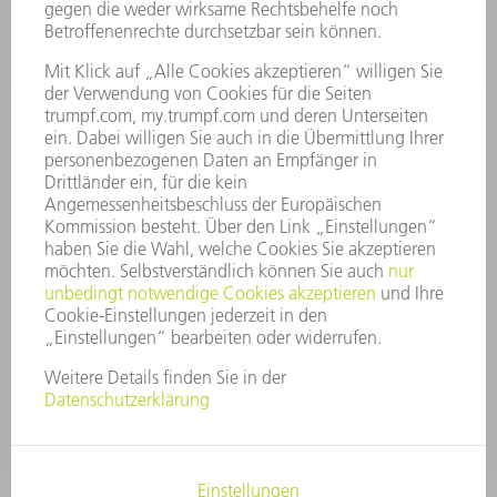
KARRIERE
STELLENANGEBOTE
UNTERNEHMENSPROFIL
VORSTAND
GESCHÄFTSBERICHT
UNTERNEHMENSGRUNDSÄTZE
COMPLIANCE
HINWEISGEBERSYSTEM
SECURITY
PRESSEMITTEILUNGEN
MAGAZINE
LIEFERANTEN
NACHHALTIGKEIT
UMWELT & KLIMA
SOZIALES & GESELLSCHAFT
UNTERNEHMENSFÜHRUNG