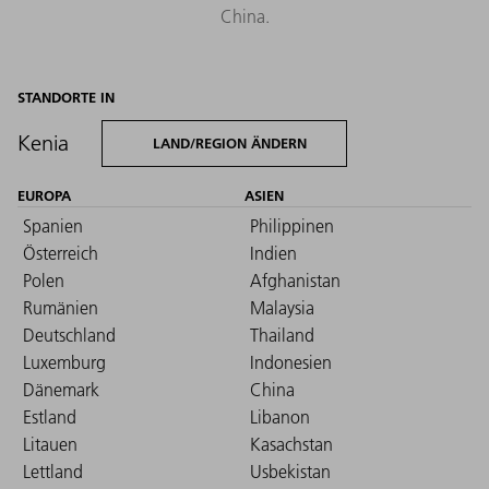
China.
STANDORTE IN
Kenia
LAND/REGION ÄNDERN
EUROPA
ASIEN
Spanien
Philippinen
Österreich
Indien
Polen
Afghanistan
Rumänien
Malaysia
Deutschland
Thailand
Luxemburg
Indonesien
Dänemark
China
Estland
Libanon
Litauen
Kasachstan
Lettland
Usbekistan