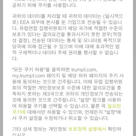
소프트웨어
서비스
어플리케이션
부문
기업
경력
모집
기업 프로필
이사회
영업 보고서
기업의 기본 원칙
규정 준수
내부고발자 시스템
보안
보도 자료
매거진
지속가능성
환경 & 기후
사회 & 기업
기업 경영