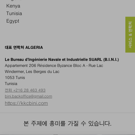
Kenya
Tunisia
Egypt
서비스 & 연락처
대표 연락처 ALGERIA
Le Bureau d'Ingénierie Navale et Industrielle SUARL (B.I.N.I.)
Appartement 206 Résidence Byzance Bloc A - Rue Lac
Windermer, Les Berges du Lac
1053 Tunis
Tunisia
전화 +216 28 463 493
bini.backoffice@gmail.com
https://kkcbini.com
본 주제에 흥미를 가질 수 있습니다.