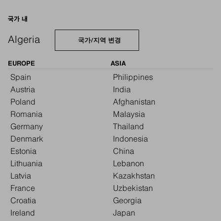
국가 내
Algeria
국가/지역 변경
EUROPE
ASIA
Spain
Philippines
Austria
India
Poland
Afghanistan
Romania
Malaysia
Germany
Thailand
Denmark
Indonesia
Estonia
China
Lithuania
Lebanon
Latvia
Kazakhstan
France
Uzbekistan
Croatia
Georgia
Ireland
Japan