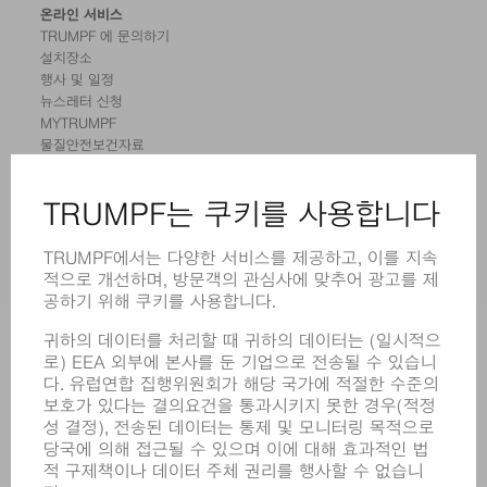
온라인 서비스
TRUMPF 에 문의하기
설치장소
행사 및 일정
뉴스레터 신청
MYTRUMPF
물질안전보건자료
제품
기계 및 시스템
레이저
전력 시스템
전동 툴
SMART FACTORY
소프트웨어
서비스
어플리케이션
부문
기업
경력
모집
기업 프로필
이사회