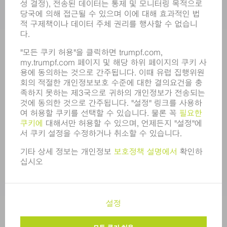
모집
기업 프로필
이사회
영업 보고서
기업의 기본 원칙
규정 준수
내부고발자 시스템
보안
보도 자료
매거진
지속가능성
환경 & 기후
사회 & 기업
기업 경영
간행정보
정보 보호
COPYRIGHT 및 상표