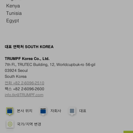
Kenya
Tunisia
Egypt
대표 연락처 SOUTH KOREA
TRUMPF Korea Co., Ltd.
7th Fl., TRUTEC Building, 12, Worldcupbuk-ro 56-gil
03924 Seoul
South Korea
전화 +82 2-6096-2510
팩스 +82 2-6096-2600
info.tkr@TRUMPF.com
본사 위치
자회사
대표
국가/지역 변경