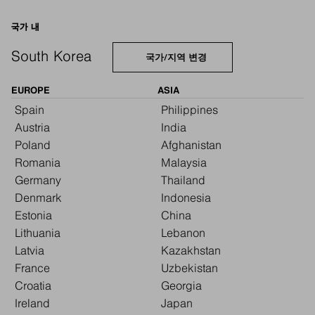
국가 내
South Korea
국가/지역 변경
EUROPE
ASIA
Spain
Philippines
Austria
India
Poland
Afghanistan
Romania
Malaysia
Germany
Thailand
Denmark
Indonesia
Estonia
China
Lithuania
Lebanon
Latvia
Kazakhstan
France
Uzbekistan
Croatia
Georgia
Ireland
Japan