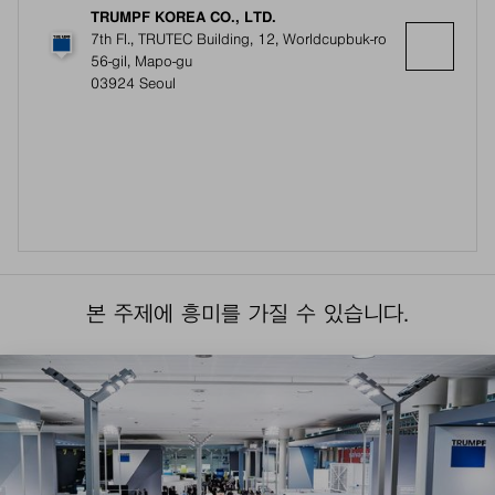
TRUMPF KOREA CO., LTD.
7th Fl., TRUTEC Building, 12, Worldcupbuk-ro
56-gil, Mapo-gu
03924 Seoul
본 주제에 흥미를 가질 수 있습니다.