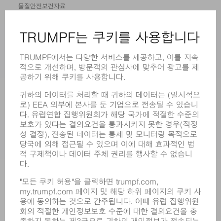
물질안전보건자료
제품
기계 및 시스템
레이저
전력 시스템
전동 툴
SMART FACTORY
소프트웨어
서비스
어플리케이션
부문
기업
경력
모집
기업 프로필
이사회
영업 보고서
기업의 기본 원칙
규정 준수
내부고발자 시스템
보안
보도 자료