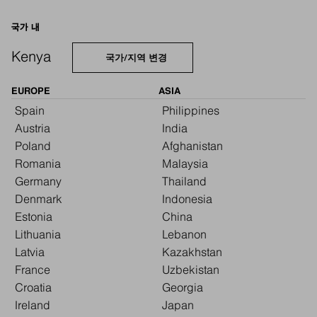
국가 내
Kenya
국가/지역 변경
EUROPE
ASIA
Spain
Philippines
Austria
India
Poland
Afghanistan
Romania
Malaysia
Germany
Thailand
Denmark
Indonesia
Estonia
China
Lithuania
Lebanon
Latvia
Kazakhstan
France
Uzbekistan
Croatia
Georgia
Ireland
Japan