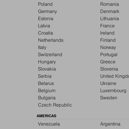
Poland
Romania
Germany
Denmark
Estonia
Lithuania
Latvia
France
Croatia
Ireland
Netherlands
Finland
Italy
Norway
Switzerland
Portugal
Hungary
Greece
Slovakia
Slovenia
Serbia
United King
Belarus
Ukraine
Belgium
Luxembourg
Bulgaria
Sweden
Czech Republic
AMERICAS
Venezuela
Argentina