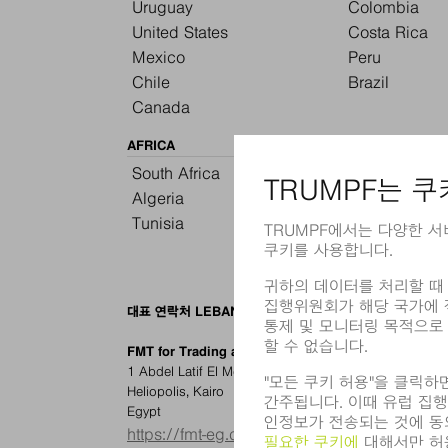
Uruguay
Colombia
United States
Costa Rica
Mexico
Peru
Chile
Brazil
Canada
AFRICA
South Africa
Morocco
Algeria
Kenya
Tunisia
Egypt
대표 연락처 LEBANON
FMT for Trading and Industry of Machines & Tools
1 Abdel Latif El Mekabaty St., Apt. 2, Ground Floor
Heliopolis, Kairo
Egypt
https://fmt-eg.com