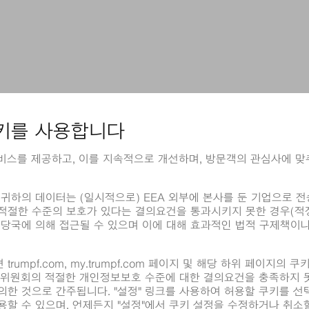
전화 +20 10 06614163
info@fmt-eg.com