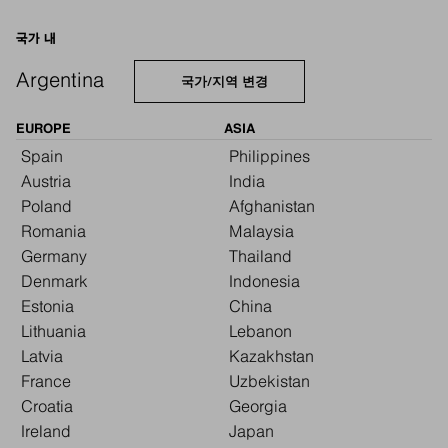
국가 내
Argentina
국가/지역 변경
EUROPE
ASIA
Spain
Philippines
Austria
India
Poland
Afghanistan
Romania
Malaysia
Germany
Thailand
Denmark
Indonesia
Estonia
China
Lithuania
Lebanon
Latvia
Kazakhstan
France
Uzbekistan
Croatia
Georgia
Ireland
Japan