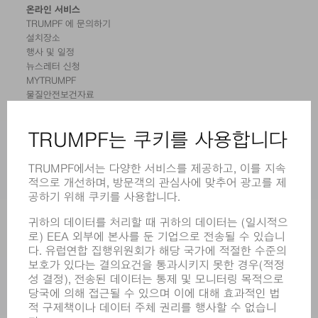
온라인 서비스
TRUMPF 에 문의하기
설치장소
행사 및 일정
뉴스레터 신청
MYTRUMPF
물질안전보건자료
제품
기계 및 시스템
레이저
전력 시스템
전동 툴
SMART FACTORY
소프트웨어
서비스
어플리케이션
부문
기업
경력
모집
기업 프로필
이사회