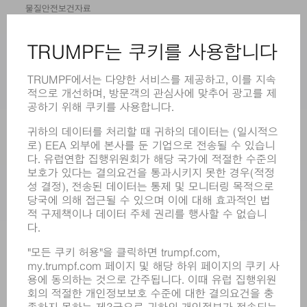
물질안전보건자료
제품
기계 및 시스템
레이저
전력 시스템
전동 툴
SMART FACTORY
소프트웨어
서비스
어플리케이션
부문
기업
경력
모집
기업 프로필
이사회
영업 보고서
기업의 기본 원칙
규정 준수
내부고발자 시스템
보안
보도 자료