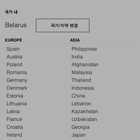
국가 내
Belarus
국가/지역 변경
EUROPE
ASIA
Spain
Philippines
Austria
India
Poland
Afghanistan
Romania
Malaysia
Germany
Thailand
Denmark
Indonesia
Estonia
China
Lithuania
Lebanon
Latvia
Kazakhstan
France
Uzbekistan
Croatia
Georgia
Ireland
Japan