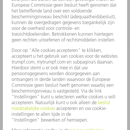
SERVICES
TOEPASSINGEN
SECTOREN
ONDERNEMING
CARRIÈRE
VACATURES
BEDRIJFSPROFIEL
RAAD VAN BESTUUR
JAARVERSLAG
BEDRIJFSPRINCIPES
COMPLIANCE
KLOKKENLUIDERSYSTEEM
BEVEILIGING
PERSBERICHTEN
TIJDSCHRIFTEN
DUURZAAMHEID
MILIEU EN KLIMAAT
SAMENLEVING EN ONDERNEMING
BEDRIJFSVOERING