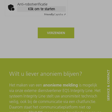
Anti-robotverificatie
Klik om te starten
Friendly
Captcha ⇗
VERZENDEN
SERVICE & CONTACT
Wilt u liever anoniem blijven?
anonieme melding
Het maken van een
is mogelijk
via onze externe dienstverlener EQS Integrity Line. Het
systeem Integrity Line stelt uw anonimiteit technisch
veilig, ook bij de communicatie via een chatfunctie.
Daarom staat het communicatieplatform niet op