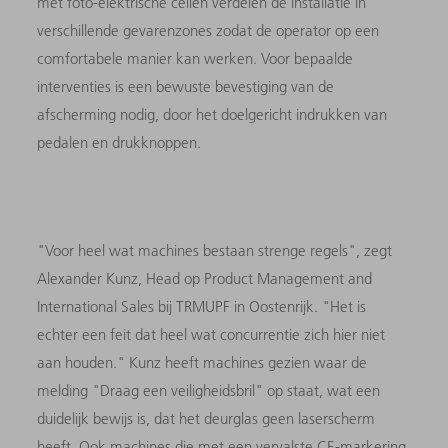
met foto-elektrische cellen verdelen de installatie in
verschillende gevarenzones zodat de operator op een
comfortabele manier kan werken. Voor bepaalde
interventies is een bewuste bevestiging van de
afscherming nodig, door het doelgericht indrukken van
pedalen en drukknoppen.
"Voor heel wat machines bestaan strenge regels", zegt
Alexander Kunz, Head op Product Management and
International Sales bij TRMUPF in Oostenrijk. "Het is
echter een feit dat heel wat concurrentie zich hier niet
aan houden." Kunz heeft machines gezien waar de
melding "Draag een veiligheidsbril" op staat, wat een
duidelijk bewijs is, dat het deurglas geen laserscherm
heeft. Ook machines die met een vervalste CE-markering