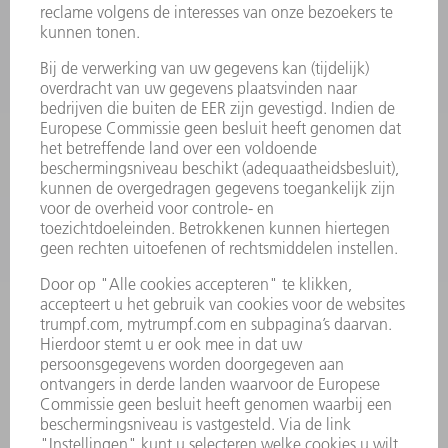
MACHINES & SYSTEMEN
LASER
VERMOGENSELEKTRONICA
ELEKTROGEREEDSCHAP
SMART FACTORY
SOFTWARE
SERVICES
TOEPASSINGEN
SECTOREN
ONDERNEMING
CARRIÈRE
VACATURES
BEDRIJFSPROFIEL
RAAD VAN BESTUUR
JAARVERSLAG
BEDRIJFSPRINCIPES
COMPLIANCE
KLOKKENLUIDERSYSTEEM
BEVEILIGING
PERSBERICHTEN
TIJDSCHRIFTEN
DUURZAAMHEID
MILIEU EN KLIMAAT