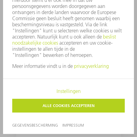
Mr. Abraham is not
amused
Can´t be done? Oh yes
it can!