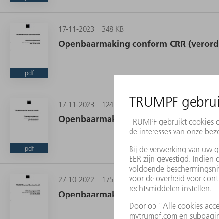
17-11-2023
348 KB
Openbaarmaking conform CRR (verorden
pdf
17-11-2023
124 KB
Openbaarmaking conform §26a KWG (Du
pdf
27-10-2022
175 KB
Openbaarmaking conform CRR (verorden