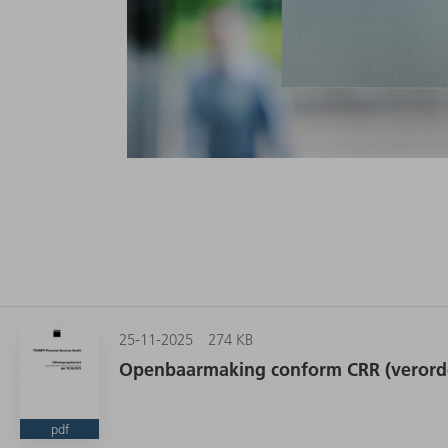
25-11-2025
274 KB
Openbaarmaking conform CRR (verorden
pdf