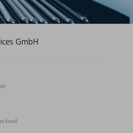
rvices GmbH
mbH
es Krauß