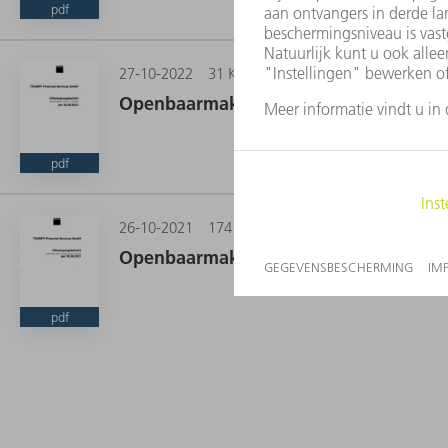
pdf
27-10-2022
31 KB
Openbaarmaking conform §26a KWG (Du
pdf
26-10-2021
174 KB
Openbaarmaking conform CRR (verorden
pdf