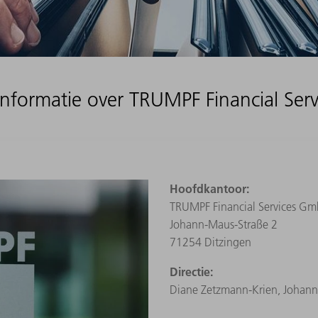
 informatie over TRUMPF Financial Se
Hoofdkantoor:
TRUMPF Financial Services G
Johann-Maus-Straße 2
71254 Ditzingen
Directie:
Diane Zetzmann‑Krien, Johann