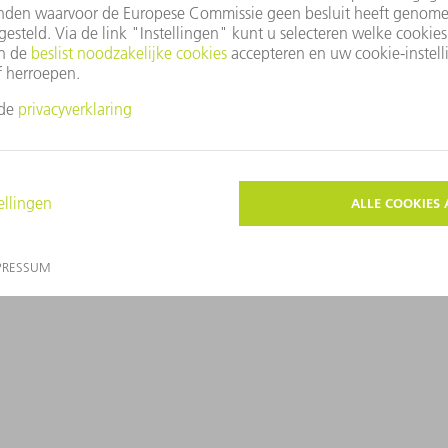
itse wet op het kredietwezen) – boekjaar 2021/20
ing kapitaalvereisten) – boekjaar 2020/2021