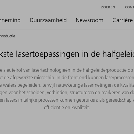
ZOEKEN
CON
rneming
Duurzaamheid
Newsroom
Carrière
rproductie
kste lasertoepassingen in de halfgele
de sleutelrol van lasertechnologieën in de halfgeleiderproductie 
 tot de afgewerkte microchip. In de front-end kunnen laserprocessen
 wafers begeleiden, terwijl nauwkeurige lasermetingen de kwalit
gen voor het scheiden, verbinden, structureren en markeren van 
en lasers in talrijke processen kunnen gebruiken: als gereedschap
efficiëntie en kwaliteit.