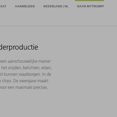
TACT
AANMELDEN
NEDERLAND | NL
NAAR MYTRUMPF
iderproductie
op een aanschouwelijke manier
 het snijden, belichten, etsen,
eit kunnen waarborgen. In de
de chips. De weergave maakt
 voor een maximale precisie,