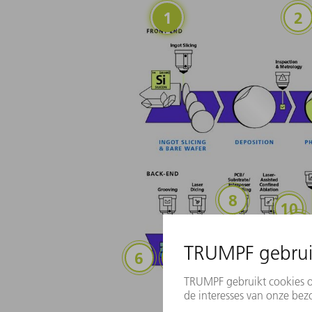
Ingot Slicing
In
PCB/Substrate/I
Lase
La
Grooving
Laser Dicing
Laser-Assis