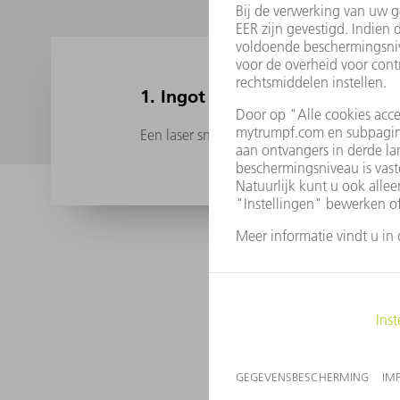
1. Ingot Slicing
Een laser snijdt het siliciummonokristal o