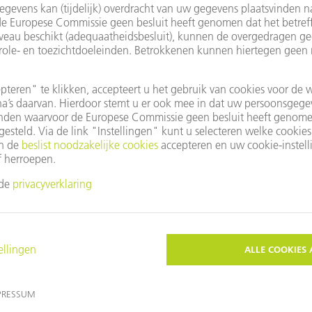
p een materiaalvriendelijke manier in extreem dunne wafers.
TERUG