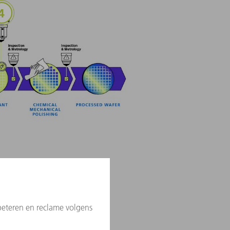
 Etching
Laser Annealing
anneling