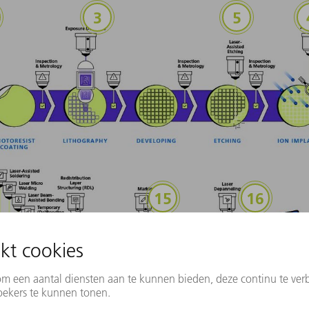
spection &amp; Metrology
Exposure DUV/EUV
Laser-Assisted
nterposer via Drilling
Marking
Laser Dep
r-Assisted Soldering
ser Micro Welding
Laser Beam-Assisted Bonding
ted Confined Ablation
Temporary (De)Bonding
Redistribution Layer Structuring (RDL)