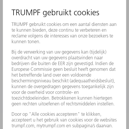
EVENEMENTEN EN DATA
AANMELDEN VOOR NIEUWSBRIEF
MYTRUMPF
VEILIGHEIDSGEGEVENSBLADEN
PRODUCTEN
MACHINES & SYSTEMEN
LASER
VERMOGENSELEKTRONICA
ELEKTROGEREEDSCHAP
SMART FACTORY
SOFTWARE
SERVICES
TOEPASSINGEN
SECTOREN
ONDERNEMING
CARRIÈRE
VACATURES
BEDRIJFSPROFIEL
RAAD VAN BESTUUR
JAARVERSLAG
BEDRIJFSPRINCIPES
COMPLIANCE