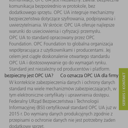
komunikacja bezpośrednio w protokole, bez
dodatkowego sprzętu. OPC UA integruje mechanizmy
bezpieczeństwa dotyczące szyfrowania, podpisywania i
uwierzytelniania. W skrócie: OPC UA oferuje najlepsze
warunki do usieciowienia i cyfryzacji przemysłu.
OPC UA to standard opracowany przez OPC
Foundation. OPC Foundation to globalna organizacja
współpracująca z użytkownikami i producentami. Jej
celem jest ciągłe doskonalenie otwartego standardu
OPC UA i dostosowywanie go do wymagań rynku.
Standard jest niezależny od producentów i platform.
SERWIS I KONTAKT
bezpieczny jest OPC UA?
Co oznacza OPC UA dla firmy
W kontekście zabezpieczenia danych i ochrony danych
standard ma wiele mechanizmów zabezpieczających, w
tym elektroniczne certyfikaty i uprawnienia dostępu.
Federalny URząd Bezpieczeństwa i Technologii
Informacyjnej (BSI) certyfikował standard OPC UA już w
2015 r. Do wymiany danych produkcyjnych zgodnie z
przepisami o ochronie danych nie jest potrzebny żaden
dodatkowy sprzęt.