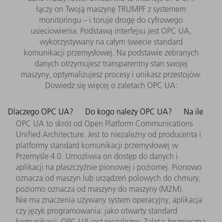
łączy on Twoją maszynę TRUMPF z systemem
monitoringu – i toruje drogę do cyfrowego
usieciowienia. Podstawą interfejsu jest OPC UA,
wykorzystywany na całym świecie standard
komunikacji przemysłowej. Na podstawie zebranych
danych otrzymujesz transparentny stan swojej
maszyny, optymalizujesz procesy i unikasz przestojów.
Dowiedz się więcej o zaletach OPC UA:
Dlaczego OPC UA?
Do kogo należy OPC UA?
Na ile
OPC UA to skrót od Open Platform Communications
Unified Architecture. Jest to niezależny od producenta i
platformy standard komunikacji przemysłowej w
Przemyśle 4.0. Umożliwia on dostęp do danych i
aplikacji na płaszczyźnie pionowej i poziomej. Pionowo
oznacza od maszyn lub urządzeń polowych do chmury,
poziomo oznacza od maszyny do maszyny (M2M).
Nie ma znaczenia używany system operacyjny, aplikacja
czy język programowania: jako otwarty standard
komunikacji, OPC UA jest niezależny. Zaleta: bezpieczna