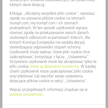
FIRMA
KARIERA
OFERTY STANOWISK
PROFIL FIRMY
ZARZĄD
SPRAWOZDANIE Z DZIAŁALNOŚCI
ZASADY BIZNESOWE
ZAPEWNIENIE ZGODNOŚCI DZIAŁALNOŚCI Z REGULACJAMI
SYSTEM ZGŁASZANIA NIEPRAWIDŁOWOŚCI
BEZPIECZEŃSTWO
INFORMACJE PRASOWE
MAGAZYNY
ZRÓWNOWAŻONY ROZWÓJ
ŚRODOWISKO I KLIMAT
SPOŁECZEŃSTWO
KIEROWANIE PRZEDSIĘBIORSTWEM