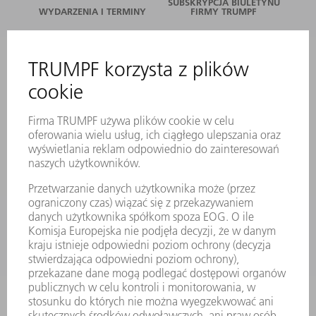
SUBSKRYPCJA BIULETYNU
WYDARZENIA I TERMINY
FIRMY TRUMPF
SERWIS ONLINE
KONTAKT
LOKALIZACJE
WYDARZENIA I TERMINY
SUBSKRYPCJA NEWSLETTERA
MYTRUMPF
KARTY BEZPIECZEŃSTWA
PRODUKTY
MASZYNY & SYSTEMY
LASER
ENERGOELEKTRONIKA
ELEKTRONARZĘDZIA
SMART FACTORY
OPROGRAMOWANIE
USŁUGI SERWISOWE
ZASTOSOWANIA
BRANŻE