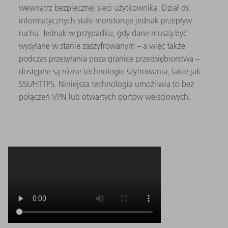
wewnątrz bezpiecznej sieci użytkownika. Dział ds.
informatycznych stale monitoruje jednak przepływ
ruchu. Jednak w przypadku, gdy dane muszą być
wysyłane w stanie zaszyfrowanym – a więc także
podczas przesyłania poza granice przedsiębiorstwa –
dostępne są różne technologie szyfrowania, takie jak
SSL/HTTPS. Niniejsza technologia umożliwia to bez
połączeń VPN lub otwartych portów wejściowych.