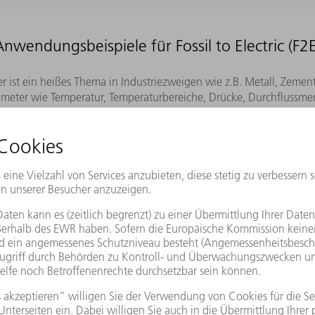
Anwendungsbeispiele für Fossil to Electric (F2E
 ist ein heißes Thema in Industriezweigen wie z.B. Metall, Zemen
meter wie Temperatur, Temperaturbereiche, Drücke, Durchflussmeng
nnen verschiedene Plasmatypen eingesetzt werden. Jeder Plasmat
ines Plasmas. Plasma-Verfahren können für verschiedene F2E-Anw
Glas-Schmelzen
Aluminium-Schmel
Zement-Erzeugung
LoHc (liquid organi