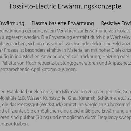
Fossil-to-Electric Erwärmungskonzepte
 Erwärmung
Plasma-basierte Erwärmung
Resistive Er
rwärmung genannt, ist ein Verfahren zur Erwärmung von Isolatore
 ausgesetzt werden. Die Erwärmung entsteht durch die Wechselw
le versuchen, sich an das schnell wechselnde elektrische Feld an
Prozess ist besonders effektiv in Materialien mit hoher Dielektriz
äufig in industriellen Anwendungen zur Trocknung, Heizung oder 
ite Pallette von Hochfrequenz-Leistungsgeneratoren und Anpassne
entsprechende Applikatoren auslegen.
en Halbleiterbauelemente, um Mikrowellen zu erzeugen. Die Gen
Moleküle (z.B. Wasser, Kunststoffe, Glas, Keramik, Schäume, etc.
die das Prozessgut (Werkstück) erhitzt. Im Vergleich zu herköm
und effizienter. Sie ermöglichen eine gleichmäßigere Erwärmung un
ren sind pulsbar (30 ns) und ermöglichen durch Frequency swee
rmungsaufgaben.