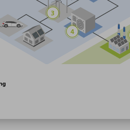
ng
.
)
ellung von türkisfarbenem H
und/oder C-Allotrop wie z.B. Graph
2