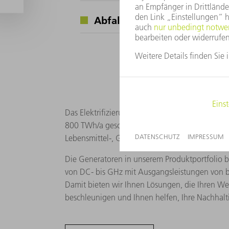
Abfallverwertung
Das Elektrifizierungspotenzial der europäischen
800 TWh/a geschätzt. Der größte Anteil entfällt
Lebensmittel-, Glas- und Keramikindustrie.
Die Generatoren in unserem Produktportfolio b
von DC- bis GHz mit Ausgangsleistungen von b
Damit bieten wir Ihnen Lösungen, die Ihren W
beschleunigen und Ihnen helfen, Ihre Nachhalti