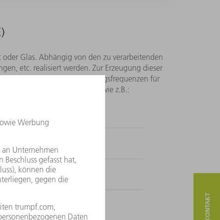
)
t oder Glas. Abhängig von den zu verarbeitenden
en, etc. realisiert werden. Zur Erzeugung dieser
yp benötigt spezielle Anregungsfrequenzen für
endungen eingesetzt werden, wie z.B.:
zen
c hydrogen carrier)