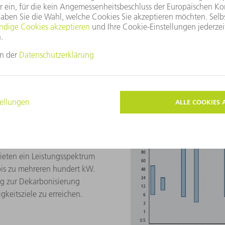
CO
-Recycling
2
TRUMPF Hüttingers Produktportfolio
 Industriesektoren wird auf ca.
 auf die Chemie-, Papier-,
ieten ein Leistungsspektrum
is zu mehreren hundert kW.
eg zur Dekarbonisierung
gkeitsziele zu erreichen.