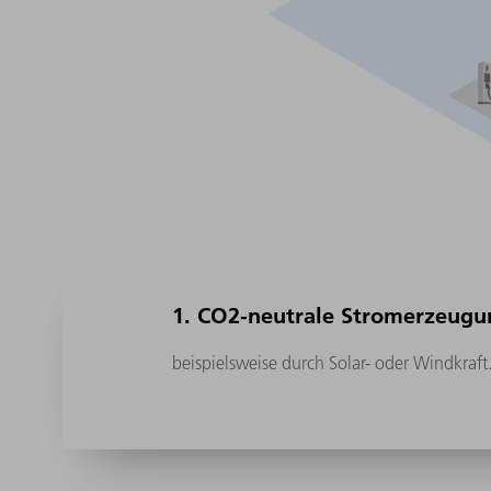
1. CO2-neutrale Stromerzeugu
beispielsweise durch Solar- oder Windkraft
Nitrogen-Fixierung (inkl. NH
-Produktion
3
Methanplasmapyrolyse, welche die Herst
Fullerenen und Diamanten ermöglicht