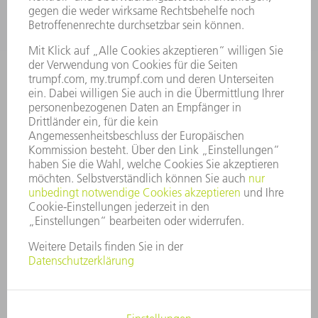
STELLENANGEBOTE
UNTERNEHMENSPROFIL
VORSTAND
GESCHÄFTSBERICHT
UNTERNEHMENSGRUNDSÄTZE
COMPLIANCE
HINWEISGEBERSYSTEM
SECURITY
PRESSEMITTEILUNGEN
MAGAZINE
LIEFERANTEN
NACHHALTIGKEIT
UMWELT & KLIMA
SOZIALES & GESELLSCHAFT
UNTERNEHMENSFÜHRUNG
IMPRESSUM
DATENSCHUTZ