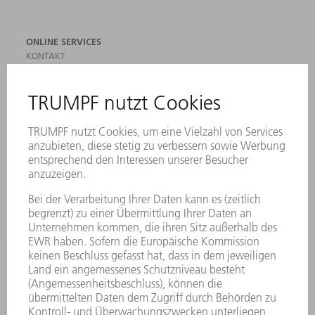
ONLINE SERVICES
KONTAKT
ANREGUNGEN, LOB UND KRITIK
STANDORTE
VERANSTALTUNGEN UND TERMINE
NEWSLETTER-ANMELDUNG
MYTRUMPF
SICHERHEITSDATENBLÄTTER
PRODUKTE
MASCHINEN & SYSTEME
LASER
LEISTUNGSELEKTRONIK
ELEKTROWERKZEUGE
SMART FACTORY
SOFTWARE
SERVICES
ANWENDUNGEN
BRANCHEN
UNTERNEHMEN
KARRIERE